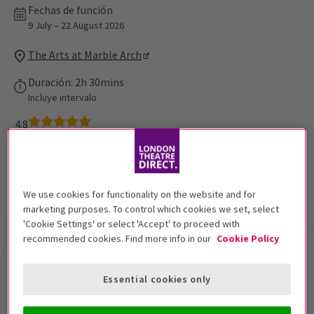
Fechas de función
9 July – 22 August 2026
The Arts at Marble Arch
Duración: 2h 30mins
Incluye intervalo
4.8
842
reviews
Programa más visto
Los críticos valoran muy bien este programa
We use cookies for functionality on the website and for
marketing purposes. To control which cookies we set, select
'Cookie Settings' or select 'Accept' to proceed with
Información del espectáculo
Fechas y horarios
recommended cookies. Find more info in our
Cookie Policy
Heathers las entradas musicales
Essential cookies only
Tras temporadas de gran éxito en Londres, Nueva