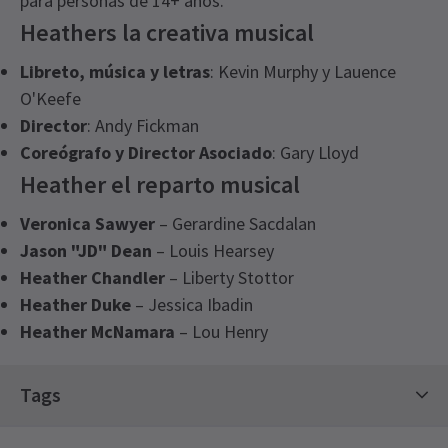
para personas de 14+ años.
Heathers la creativa musical
Libreto, música y letras
: Kevin Murphy y Lauence
O'Keefe
Director
: Andy Fickman
Coreógrafo y Director Asociado
: Gary Lloyd
Heather el reparto musical
Veronica Sawyer
– Gerardine Sacdalan
Jason "JD" Dean
– Louis Hearsey
Heather Chandler
– Liberty Stottor
Heather Duke
– Jessica Ibadin
Heather McNamara
– Lou Henry
Recent Reviews
Latest
Heathers The Musical
News
Próximos horarios de funciones
Content
4.8
Tags
La producción contiene neblina, ruidos fuertes
842
reviews
como disparos, luces intermitentes y
JUEVES
19:30
Entradas Calientes
Entradas contemporáneas