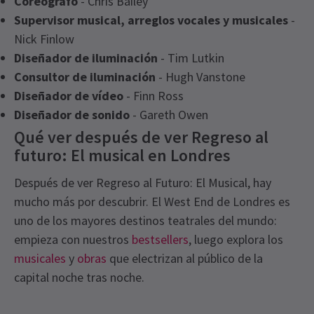
Coreógrafo
- Chris Bailey
Supervisor musical, arreglos vocales y musicales
-
Nick Finlow
Diseñador de iluminación
- Tim Lutkin
Consultor de iluminación
- Hugh Vanstone
Diseñador de vídeo
- Finn Ross
Diseñador de sonido
- Gareth Owen
Qué ver después de ver Regreso al
futuro: El musical en Londres
Después de ver Regreso al Futuro: El Musical, hay
mucho más por descubrir. El West End de Londres es
uno de los mayores destinos teatrales del mundo:
empieza con nuestros
bestsellers
, luego explora los
musicales
y
obras
que electrizan al público de la
capital noche tras noche.
Recent Reviews
Latest
Back To The Future
News
Content
4.8