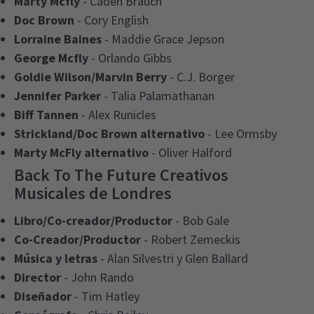
Marty Mcfly
- Caden Brauch
Doc Brown
- Cory English
Lorraine Baines
- Maddie Grace Jepson
George Mcfly
- Orlando Gibbs
Goldie Wilson/Marvin Berry
- C.J. Borger
Jennifer Parker
- Talia Palamathanan
Biff Tannen
- Alex Runicles
Strickland/Doc Brown alternativo
- Lee Ormsby
Marty McFly alternativo
- Oliver Halford
Back To The Future Creativos
Musicales de Londres
Libro/Co-creador/Productor
- Bob Gale
Co-Creador/Productor
- Robert Zemeckis
Música y letras
- Alan Silvestri y Glen Ballard
Director
- John Rando
Diseñador
- Tim Hatley