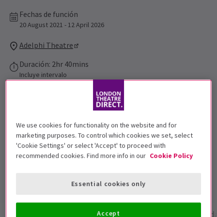
Fechas de función
20 August 2021 - 12 April 2026
Adelphi Theatre
Duración: 2hr 40mins
Incluye intervalo
Entradas electrónicas gratuitas
Este programa ofrece entradas electrónicas gratuitas y sin
complicaciones
We use cookies for functionality on the website and for
Compra como regalo
marketing purposes. To control which cookies we set, select
Este evento está disponible como un cupón electrónico de
'Cookie Settings' or select 'Accept' to proceed with
regalo de marca
recommended cookies. Find more info in our
Cookie Policy
4.8
6076
reviews
Essential cookies only
Accept
Información del espectáculo
Galería
Accesibilid