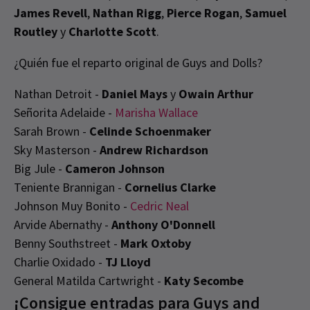
James Revell
,
Nathan Rigg
,
Pierce Rogan
,
Samuel
Routley
y
Charlotte Scott
.
¿Quién fue el reparto original de Guys and Dolls?
Nathan Detroit -
Daniel Mays
y
Owain Arthur
Señorita Adelaide -
Marisha Wallace
Sarah Brown -
Celinde Schoenmaker
Sky Masterson -
Andrew Richardson
Big Jule -
Cameron Johnson
Teniente Brannigan -
Cornelius Clarke
Johnson Muy Bonito -
Cedric Neal
Arvide Abernathy -
Anthony O'Donnell
Benny Southstreet -
Mark Oxtoby
Charlie Oxidado -
TJ Lloyd
General Matilda Cartwright -
Katy Secombe
¡Consigue entradas para Guys and