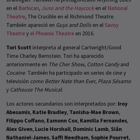
en el
Barbican
,
Juno and the Haycock
en el
National
Theatre
, The Crucible en el Richmond Theatre.
También apareció en
Guys and Dolls
en el
Savoy
Theatre
y
el Phoenix Theatre
en 2016.
Tori Scott
interpreta al general Cartwright/Good
Time Charley Bernstein. Tori ha aparecido
anteriormente en
The Cher Show
,
Cotton Candy
and
Cocaine
. También ha participado en series de cine y
televisión
como Better Nate than Ever
,
Plaza Sésamo
y
Cathouse The Musical
.
Los actores secundarios son interpretados por:
Iroy
Abesamis
,
Katie Bradley
,
Tanisha-Mae Brown
,
Filippo Coffano
,
Eamonn Cox
,
Kamilla Fernandes
,
Alex Given
,
Lucie Horshall
,
Dominic Lamb
,
Siân
Nathaniel-James
,
Saffi Needham
,
Sophie Pourret
,