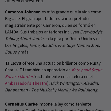
Dolls
en el West End.
Cameron Johnson
es más grande que la vida como
Big Jule. El gran apostador está interpretado
magistralmente por Cameron, quien se formó en
LAMDA. Sus trabajos anteriores incluyen
Everybody's
Talking About Jamie
en la gira por Reino Unido y en
Los Ángeles,
Fame
,
Aladdin
,
Five Guys Named Moe
,
Equus
y más.
TJ Lloyd
ofrece una actuación brillante como Rusty
Charlie. TJ también ha aparecido en
Kathy and Stella
Solve a Murder!
(actualmente en cartelera en el
Ambassador's Theatre
),
Dick Whittington
,
Aladdin
,
Bananaman - The Musical
y
Merrily We Roll Along
.
Cornelius Clarke
impone la ley como teniente
Brannigan. También ha protagonizado
Anything Goes