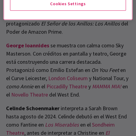
Cookies Settings
Boys
y
Romeo and Juliet
para la Royal Shakespeare
Company y
Birdsong
. Fuera del teatro, también ha
protagonizado
El Señor de los Anillos: Los Anillos
del
Poder de Amazon Prime.
George Ioannides
se muestra con calma como Sky
Masterson. Con créditos en pantalla y teatro, George
está construyendo una carrera destacada.
Protagonizó como Emilio Estefan en
On You Feet
en
el Curve Leicester,
London Coliseum
y National Tour, y
como Annie
en el
Piccadilly Theatre
y
MAMMA MIA!
en
el
Novello Theatre
del West End.
Celinde Schoenmaker
interpreta a Sarah Brown
hasta agosto de 2024. Celinde debutó en el West End
como Fantine en
Los Miserables
en el
Sondheim
Theatre
, antes de interpretar a Christine en
El