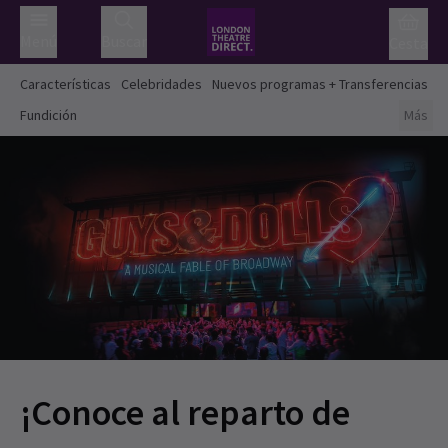
Menú
Buscar
Cesta
Características
Celebridades
Nuevos programas + Transferencias
Fundición
Más
¡Conoce al reparto de