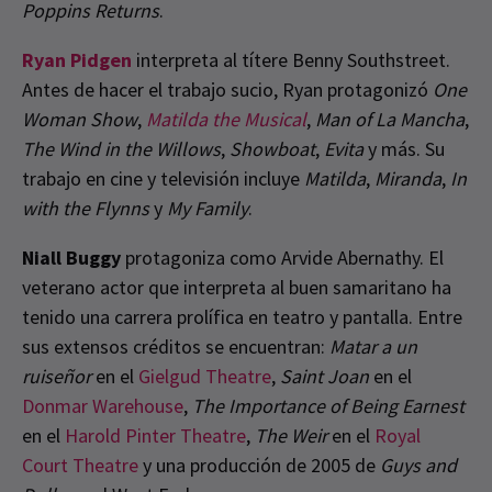
Poppins Returns
.
Ryan Pidgen
interpreta al títere Benny Southstreet.
Antes de hacer el trabajo sucio, Ryan protagonizó
One
Woman Show
,
Matilda the Musical
,
Man of La Mancha
,
The Wind in the Willows
,
Showboat
,
Evita
y más. Su
trabajo en cine y televisión incluye
Matilda
,
Miranda
,
In
with the Flynns
y
My Family
.
Niall Buggy
protagoniza como Arvide Abernathy. El
veterano actor que interpreta al buen samaritano ha
tenido una carrera prolífica en teatro y pantalla. Entre
sus extensos créditos se encuentran:
Matar a un
ruiseñor
en el
Gielgud Theatre
,
Saint Joan
en el
Donmar Warehouse
,
The Importance of Being Earnest
en el
Harold Pinter Theatre
,
The Weir
en el
Royal
Court Theatre
y una producción de 2005 de
Guys and