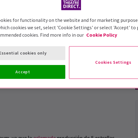
okies for functionality on the website and for marketing purpose
hich cookies we set, select 'Cookie Settings' or select 'Accept' to
ommended cookies. Find more info in our
Cookie Policy
Essential cookies only
Cookies Settings
Accept
trayectoria en el West End
bum, ya que la
aclamada
producción de 5 estrellas