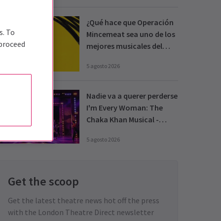
¿Qué hace que Operación
s. To
Mincemeat sea uno de los
 proceed
mejores musicales del
West End?
5 agosto 2026
Nadie va a querer perderse
I'm Every Woman: The
Chaka Khan Musical -
Reseña
5 agosto 2026
Get the scoop
Get the latest theatre news hot off the press
with the London Theatre Direct newsletter