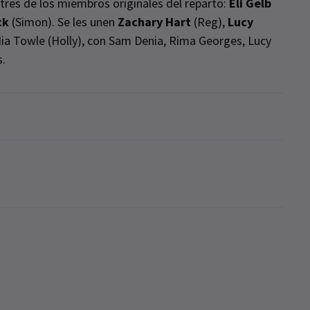
tres de los miembros originales del reparto:
Eli Gelb
ck
(Simon). Se les unen
Zachary Hart
(Reg),
Lucy
Nia Towle (Holly), con Sam Denia, Rima Georges, Lucy
s.