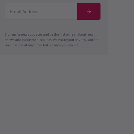
Sign up for news updates and be the first to hear about new
shows and exclusive discounts. We value your privacy. You can
unsubscribe at any time, but we hope you won't!