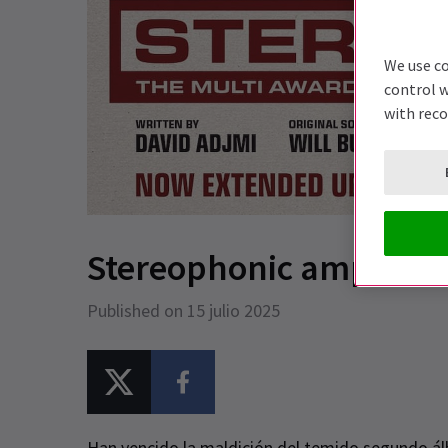
We use co
control w
with rec
Stereophonic amplía la 
Published on 15 julio 2025
Han vencido la maldición del temido segundo ál