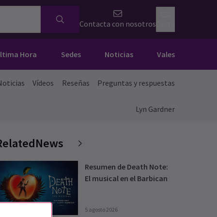
Contacta con nosotros
Cesta
Última Hora
Sedes
Noticias
Vales
Noticias
Vídeos
Reseñas
Preguntas y respuestas
Lyn Gardner
RelatedNews
Resumen de Death Note:
El musical en el Barbican
5 agosto 2026