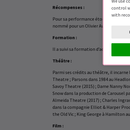
We use co
Récompenses :
control w
with rec
Pour sa performance étonnante en tant 
nommé pour un Olivier Award en 2016.
Formation :
Il a suivi sa formation d’acteur à l’Inst
Théâtre :
Parmi ses crédits au théâtre, il incarn
Theatre ; Parsons dans 1984 au Headlon
Savoy Theatre (2015) ; Dame Nanny Nor
Snow dans la production de Carousel par
Almeida Theatre (2017) ; Charles Ingra
dans la compagnie Elliot & Harper Prod
the Old Vic ; King George à Hamilton 
Film :