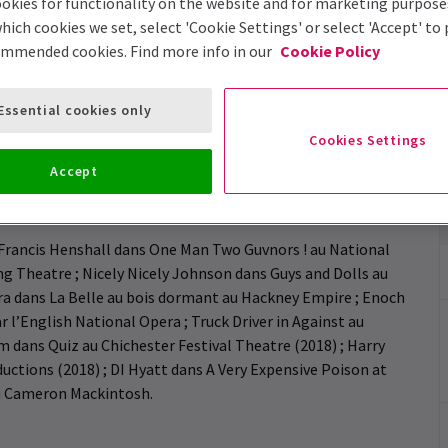
okies for functionality on the website and for marketing purpose
hich cookies we set, select 'Cookie Settings' or select 'Accept' to
ommended cookies. Find more info in our
Cookie Policy
que Nicely Nicely Johnson dans Guys and Dolls, Gavin a été
Essential cookies only
Cookies Settings
itut des Arts du Spectacle de Liverpool (LIPA).
Accept
e Francis Henshall dans One Man Two Guvnors ! au National
g Theatre ; Nicely Nicely Johnson dans Guys and Dolls au
a dans La Belle au bois dormant au Hackney Empire ; Enoch
 l’English National Opera ; Truck Driver in Against au
m dans Quiz au Chichester Festival Theatre (2018) ; Harry
uctions (2018) ; DI Hyatt dans A Very Expensive Poison at
au Cameron Mackintosh.