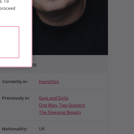
s. To
 proceed
Nick James
Gavin Spokes
Currently in
:
Hamilton
Previously in
:
Guys and Dolls
One Man, Two Guvnors
The Sleeping Beauty
Nationality
:
UK