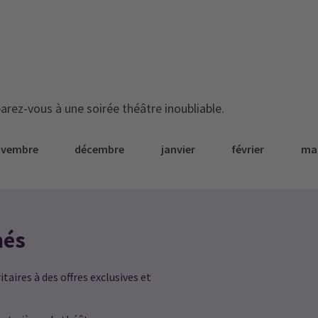
arez-vous à une soirée théâtre inoubliable.
ovembre
décembre
janvier
février
ma
més
taires à des offres exclusives et