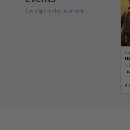
Gavin Spokes has starred in
CO
Ha
4.
The
À 