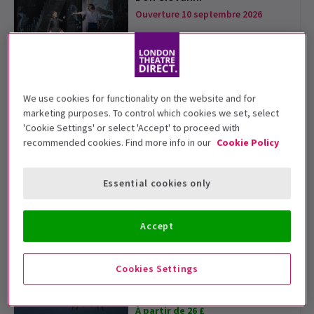
Ouverture 10 septembre 2026
À partir de 51 £
Tosca
We use cookies for functionality on the website and for
Ouverture 30 octobre 2026
marketing purposes. To control which cookies we set, select
'Cookie Settings' or select 'Accept' to proceed with
À partir de 26 £
recommended cookies. Find more info in our
Cookie Policy
Angel's Bone
Essential cookies only
Ouverture 16 octobre 2026
À partir de 26 £
Accept
Iphigenie en Tauride
Cookies Settings
Ouverture 06 novembre 2026
À partir de 26 £