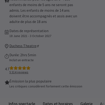
enfants de moins de 5 ans ne seront pas
admis. Les enfants de moins de 14 ans
doivent être accompagnés et assis avec un
adulte de plus de 18 ans
Dates de représentation
18 June 2021 - 3 October 2027
Duchess Theatre
Durée: 2hrs 5min
Inclut un entracte
4.7
5 314
reviews
Émission la plus populaire
Les critiques considèrent fortement cette émission
Infos spectacle
Dates et horaires
Galerie
Ac