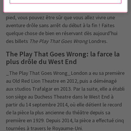
répliques, piétinant des doigts, rompant le
personnage et restant coincés dans une horloge à
pied, vous pouvez être sûr que vous allez vivre une
aventure drôle sans arrêt du début à la fin ! Faites
quelque chose de bien en réservant dès aujourd’hui
des billets
The Play That Goes Wrong
Londres.
The Play That Goes Wrong: la farce la
plus drôle du West End
_The Play That Goes Wrong_London a eu sa première
au Old Red Lion Theatre en 2012, puis a déménagé
aux studios Trafalgar en 2013. Par la suite, elle a établi
son siège au Duchess Theatre dans le West End à
partir du 14 septembre 2014, où elle détient le record
de la pièce la plus ancienne du théâtre depuis sa
première en 1929. Depuis 2014, la pièce a effectué cinq
tournées à travers le Royaume-Uni.