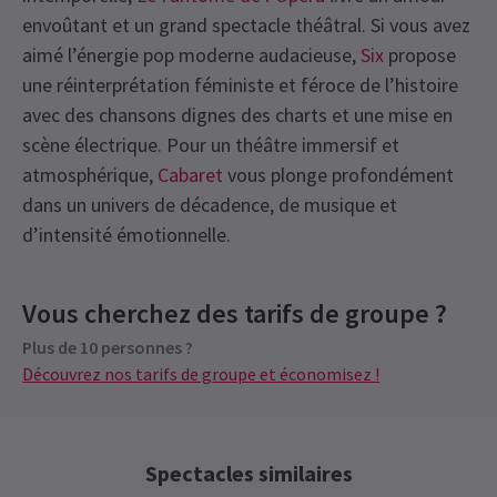
envoûtant et un grand spectacle théâtral. Si vous avez
aimé l’énergie pop moderne audacieuse,
Six
propose
une réinterprétation féministe et féroce de l’histoire
avec des chansons dignes des charts et une mise en
scène électrique. Pour un théâtre immersif et
atmosphérique,
Cabaret
vous plonge profondément
dans un univers de décadence, de musique et
d’intensité émotionnelle.
Recent Reviews
Latest
Moulin Rouge! The Musical
News
Prochaines représentations
Content
4.8
Vous cherchez des tarifs de groupe ?
Il y aura des lumières stroboscopiques.
4040
reviews
Plus de 10 personnes ?
JEUDI
14:30
Christine
9 janvier
6 AOÛT 2026
Special notes
Découvrez nos tarifs de groupe et économisez !
Gâché par le fait que les gens ont été autorisés à entrer pendant
See all
8
JEUDI
19:30
la performance et utilisent des téléphones
6 AOÛT 2026
Spectacles similaires
VENDREDI
19:30
Domagoj Sertic
9 janvier
7 AOÛT 2026