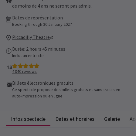
de moins de 4 ans ne seront pas admis.
Dates de représentation
Booking through 30 January 2027
Piccadilly Theatre
Durée: 2 hours 45 minutes
Inclut un entracte
4.8
4 040
reviews
Billets électroniques gratuits
Ce spectacle propose des billets gratuits et sans tracas en
auto-impression ou en ligne
Infos spectacle
Dates et horaires
Galerie
Ac