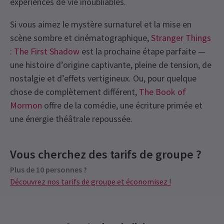
expériences de vie inoubliables.
Si vous aimez le mystère surnaturel et la mise en
scène sombre et cinématographique,
Stranger Things
: The First Shadow
est la prochaine étape parfaite —
une histoire d’origine captivante, pleine de tension, de
nostalgie et d’effets vertigineux. Ou, pour quelque
chose de complètement différent,
The Book of
Mormon
offre de la comédie, une écriture primée et
une énergie théâtrale repoussée.
Recent Reviews
Latest
Harry Potter and the Cursed Child
Prochaines représentations
Content
4.7
News
Vous cherchez des tarifs de groupe ?
Contient de petites lumières clignotantes mais
2492
reviews
pas continuelles.
Plus de 10 personnes ?
VENDREDI
14:00
Oscar William Croysdale
9 janvier
7 AOÛT 2026
Découvrez nos tarifs de groupe et économisez !
Ce n’était probablement pas destiné à nous en tant qu’adultes,
See all
6
Special notes
VENDREDI
19:00
mais je pense que c’est là qu’il y a un problème. Nous, fans de
**Les bébés d’armes ne sont pas admises dans
7 AOÛT 2026
Potter qui avons grandi avec les histoires originales, avons
l’auditorium. **