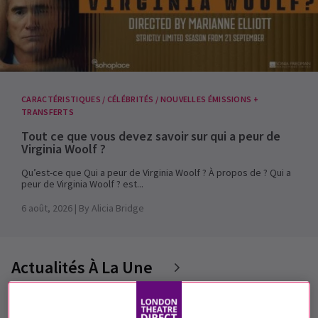
CARACTÉRISTIQUES / CÉLÉBRITÉS / NOUVELLES ÉMISSIONS +
TRANSFERTS
Tout ce que vous devez savoir sur qui a peur de
Virginia Woolf ?
Qu’est-ce que Qui a peur de Virginia Woolf ? À propos de ? Qui a
peur de Virginia Woolf ? est...
6 août, 2026
| By
Alicia Bridge
Actualités À La Une
Tout ce que vous devez savoir sur qui