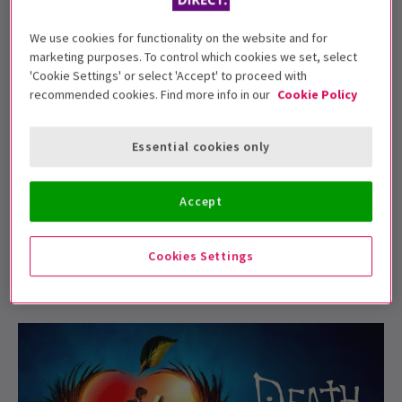
a peur de Virginia Woolf ?
We use cookies for functionality on the website and for
6 août 2026
marketing purposes. To control which cookies we set, select
'Cookie Settings' or select 'Accept' to proceed with
recommended cookies. Find more info in our
Cookie Policy
Le résumé de Death Note : La
comédie musicale au Barbican
Essential cookies only
5 août 2026
Accept
Qu’est-ce qui fait d’Operation
Mincemeat l’une des meilleures
Cookies Settings
comédies musicales du West End ?
5 août 2026