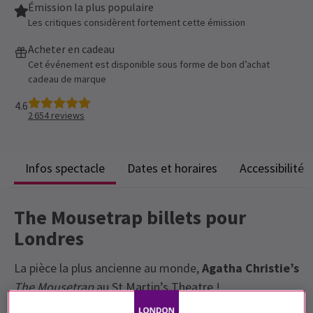
Émission la plus populaire
Les critiques considèrent fortement cette émission
Acheter en cadeau
Cet événement est disponible sous forme de bon d’achat
cadeau de marque
4.6
2 654
reviews
Infos spectacle
Dates et horaires
Accessibilité
The Mousetrap billets pour
Londres
La pièce la plus ancienne au monde,
Agatha Christie’s
The Mousetrap
au St Martin’s Theatre !