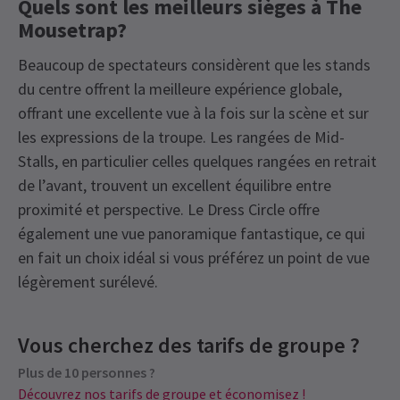
Quels sont les meilleurs sièges à The
Mousetrap?
Beaucoup de spectateurs considèrent que les stands
du centre offrent la meilleure expérience globale,
offrant une excellente vue à la fois sur la scène et sur
les expressions de la troupe. Les rangées de Mid-
Stalls, en particulier celles quelques rangées en retrait
de l’avant, trouvent un excellent équilibre entre
proximité et perspective. Le Dress Circle offre
également une vue panoramique fantastique, ce qui
en fait un choix idéal si vous préférez un point de vue
légèrement surélevé.
Recent Reviews
Latest
The Mousetrap
News
Prochaines représentations
Content
4.6
Vous cherchez des tarifs de groupe ?
Recommandé pour les 7 ans et plus.
2654
reviews
Plus de 10 personnes ?
VENDREDI
19:30
Alan Hawes
8 janvier
7 AOÛT 2026
Special notes
Découvrez nos tarifs de groupe et économisez !