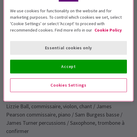
We use cookies for functionality on the website and for
marketing purposes. To control which cookies we set, select
'Cookie Settings' or select 'Accept' to proceed with
Dates de représentation
recommended cookies. Find more info in our
Cookie Policy
23 November, 2015
Other Palace
Essential cookies only
Durée:
Inclut un entracte
Accept
Cookies Settings
Infos spectacle
Lizzie Ball, commissaire, violon, chant / James
Pearson commissaire, piano / Sam Burgess basse /
James Turner percussions / Saxophone, trombone à
confirmer