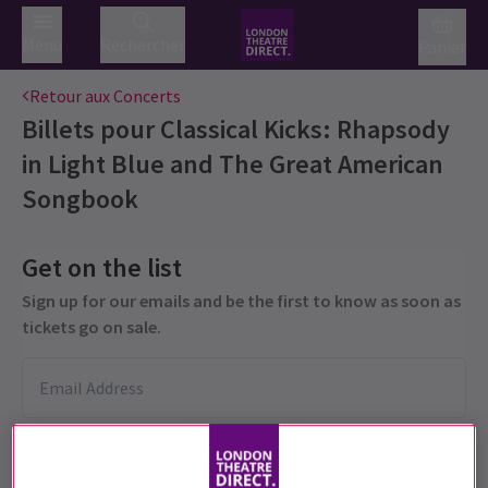
Menu
Rechercher
Panier
Retour aux Concerts
Billets pour
Classical Kicks: Rhapsody
in Light Blue and The Great American
Songbook
Get on the list
Sign up for our emails and be the first to know as soon as
tickets go on sale.