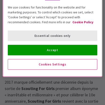
We use cookies for functionality on the website and for
À suivre
marketing purposes. To control which cookies we set, select
'Cookie Settings' or select 'Accept' to proceed with
Dates de représentation
recommended cookies. Find more info in our
Cookie Policy
2pm and 7pm, 18th November 2017
London Palladium
Essential cookies only
Durée: TBC
Accept
Inclut un entracte
Cookies Settings
Infos spectacle
2017 marque officiellement une décennie depuis la
sortie de
Scouting For Girls
premier album éponyme
« inarrêtable et millionnaire » et pour célébrer le 10e
anniversaire,
Scouting For Girls
revient avec la sortie