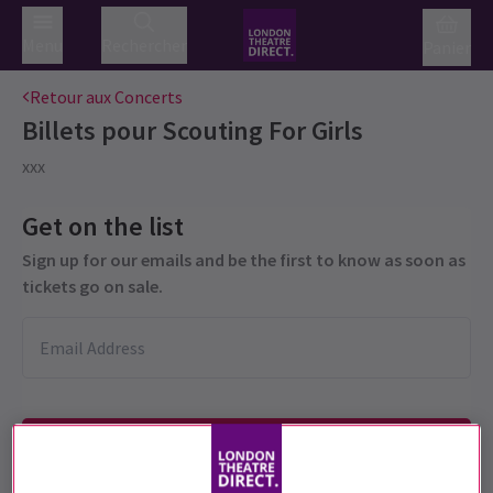
Menu
Rechercher
Panier
Retour aux Concerts
Billets pour
Scouting For Girls
xxx
Get on the list
Sign up for our emails and be the first to know as soon as
tickets go on sale.