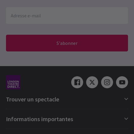
S'abonner
Trouver un spectacle
Catégories de spectacles londoniens
Informations importantes
Londres Comédies musicales
Londres Pièces de théâtre
Cartes cadeaux numérique