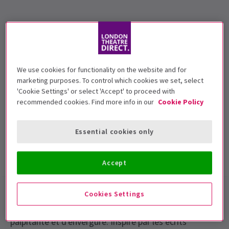
5+
Dates de représentation
Thursday 19 March to Saturday 21 March 2015. Evenings at
We use cookies for functionality on the website and for
7.30pm plus Saturday at 2.30pm
marketing purposes. To control which cookies we set, select
'Cookie Settings' or select 'Accept' to proceed with
London Coliseum
recommended cookies. Find more info in our
Cookie Policy
Durée: TBC
Inclut un entracte
Essential cookies only
Infos spectacle
Galerie
Accessibilité
Accept
Jouée par le Birmingham Royal Ballet, la célèbre
Cookies Settings
Carmina burana de David Bintley est une production
palpitante et d'envergure. Inspiré par les écrits