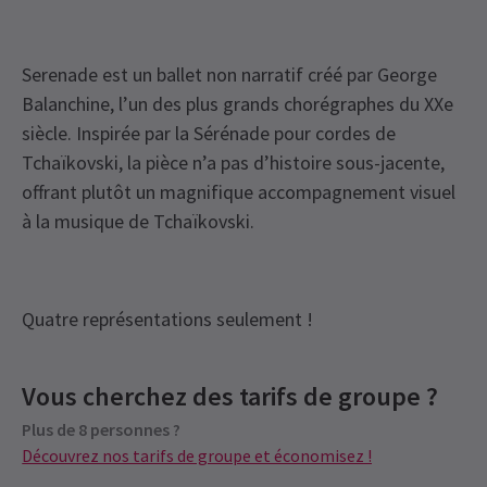
Serenade est un ballet non narratif créé par George
Balanchine, l’un des plus grands chorégraphes du XXe
siècle. Inspirée par la Sérénade pour cordes de
Tchaïkovski, la pièce n’a pas d’histoire sous-jacente,
offrant plutôt un magnifique accompagnement visuel
à la musique de Tchaïkovski.
Quatre représentations seulement !
View
Vous cherchez des tarifs de groupe ?
Tarifs de groupe
Plus de 8 personnes ?
Tarifs spéciaux pour les groupes de 8 personnes ou plus
Découvrez nos tarifs de groupe et économisez !
Découvrez nos tarifs de groupe et économisez !