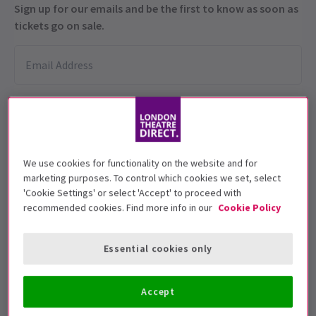
Sign up for our emails and be the first to know as soon as
tickets go on sale.
We use cookies for functionality on the website and for
marketing purposes. To control which cookies we set, select
Strictement interdit aux moins de 5 ans.
'Cookie Settings' or select 'Accept' to proceed with
recommended cookies. Find more info in our
Cookie Policy
Dates de représentation
10 - 13 June 2026
Essential cookies only
Sadler's Wells
Accept
Durée: 1hr 35mins
Inclut un entracte