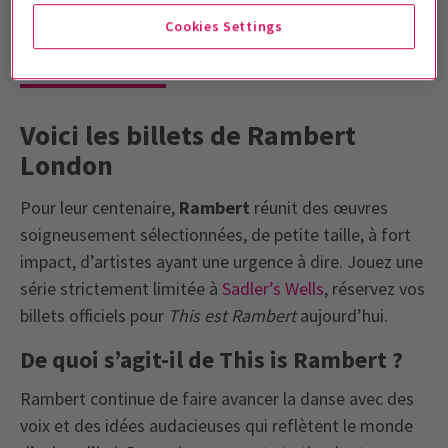
Cookies Settings
Infos spectacle
Voici les billets de Rambert
London
Pour leur centenaire,
Rambert
réunit des œuvres
soigneusement sélectionnées, de petite taille, à fort
impact, d’artistes ayant une urgence à dire. Jouez une
série strictement limitée à
Sadler’s Wells
, réservez vos
billets officiels pour
This est Rambert
aujourd’hui.
De quoi s’agit-il de This is Rambert ?
Rambert continue de faire avancer la danse avec des
voix et des idées audacieuses qui reflètent le monde