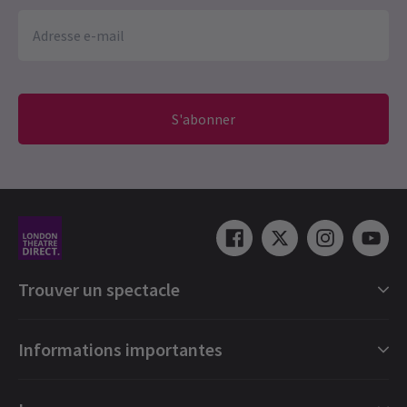
S'abonner
Trouver un spectacle
Catégories de spectacles londoniens
Informations importantes
Londres Comédies musicales
Londres Pièces de théâtre
Cartes cadeaux numérique