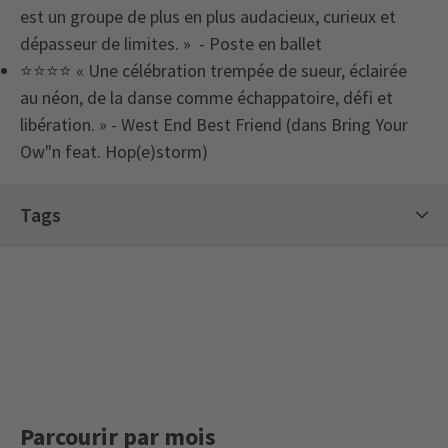
est un groupe de plus en plus audacieux, curieux et
dépasseur de limites. » - Poste en ballet
⭐⭐⭐⭐ « Une célébration trempée de sueur, éclairée
au néon, de la danse comme échappatoire, défi et
libération. » - West End Best Friend (dans Bring Your
Ow"n feat. Hop(e)storm)
Tags
Billets contemporains
Billets de danse
Off West End Theatre
Sadler's Wells Abonnements saisonniers
Parcourir par mois