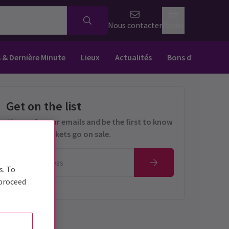
Nous contacter
Panier
s & Dernière Minute
Lieux
Actualités
Bons d’achat
Get on the list
Sign up for our emails and be the first to know
as soon as tickets go on sale.
s. To
 proceed