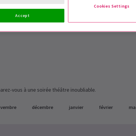
Cookies Settings
Accept
arez-vous à une soirée théâtre inoubliable.
ovembre
décembre
janvier
février
ma