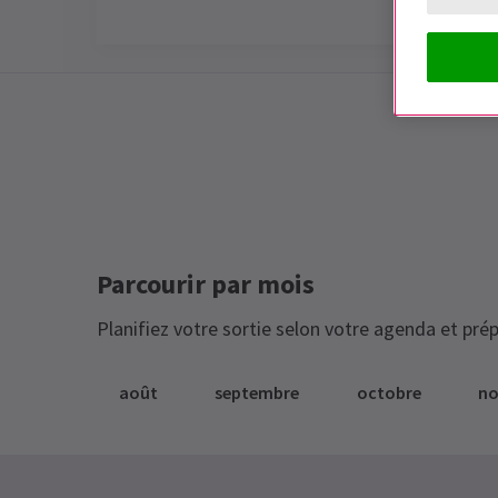
Special notes
Désolé, mais BOMBAY DREAMS est
maintenant fermé.
Parcourir par mois
Planifiez votre sortie selon votre agenda et prép
août
septembre
octobre
n