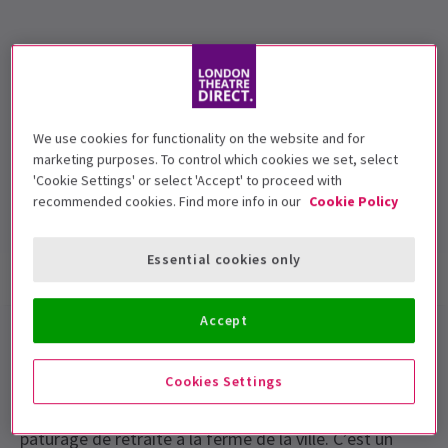
Dates de représentation
Thursday 30 October 2014 2pm
Arts Theatre
We use cookies for functionality on the website and for
Durée: 50-60 minutes straight through plus
marketing purposes. To control which cookies we set, select
meet and greet afterwards in the foyer
'Cookie Settings' or select 'Accept' to proceed with
recommended cookies. Find more info in our
Cookie Policy
Inclut un entracte
Essential cookies only
Infos spectacle
Galerie
Accept
Un excellent spectacle familial interactif, parfait pour
les vacances scolaires !
Cookies Settings
Cecil est un âne amical qui vit heureux dans son
pâturage de retraite à la ferme de la ville. C’est un