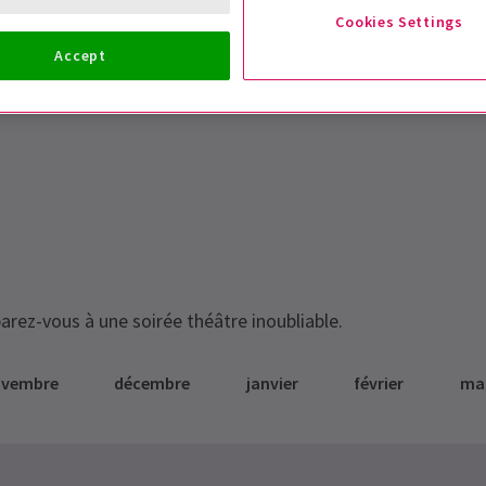
Cookies Settings
Accept
É
arez-vous à une soirée théâtre inoubliable.
ovembre
décembre
janvier
février
ma