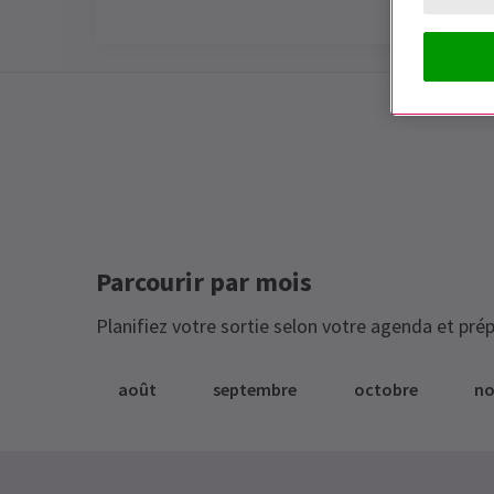
Special notes
CE SPECTACLE EST DÉSORMAIS FERM
Parcourir par mois
Planifiez votre sortie selon votre agenda et prép
août
septembre
octobre
n