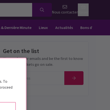
Nous contacter
Panier
s & Dernière Minute
Lieux
Actualités
Bons d’achat
Get on the list
Sign up for our emails and be the first to know
as soon as tickets go on sale.
s. To
 proceed