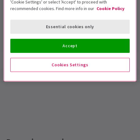
'Cookie Settings' or select 'Accept' to proceed with
recommended cookies. Find more info in our
Cookie Policy
Theatre Royal Haymarket
Essential cookies only
Durée: null
Inclut un entracte
Accept
Infos spectacle
Accessibilité
Cookies Settings
Special notes
Durée : À confirmer