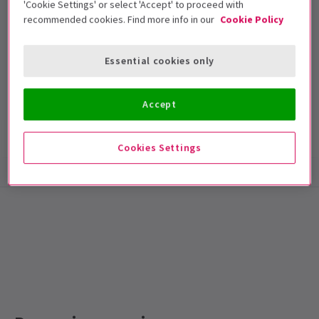
'Cookie Settings' or select 'Accept' to proceed with
recommended cookies. Find more info in our
Cookie Policy
Gillian Lynne Theatre
Essential cookies only
Durée: null
Inclut un entracte
Accept
Infos spectacle
Accessibilité
Cookies Settings
Special notes
Durée : À déterminer