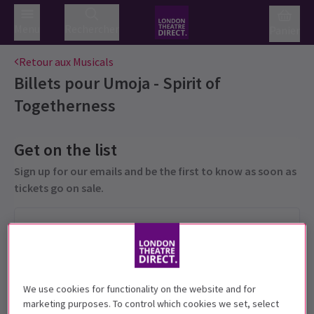
Menu
Rechercher
Panier
Retour aux Musicals
Billets pour
Umoja - Spirit of
Togetherness
Get on the list
Sign up for our emails and be the first to know as soon as
tickets go on sale.
We use cookies for functionality on the website and for
marketing purposes. To control which cookies we set, select