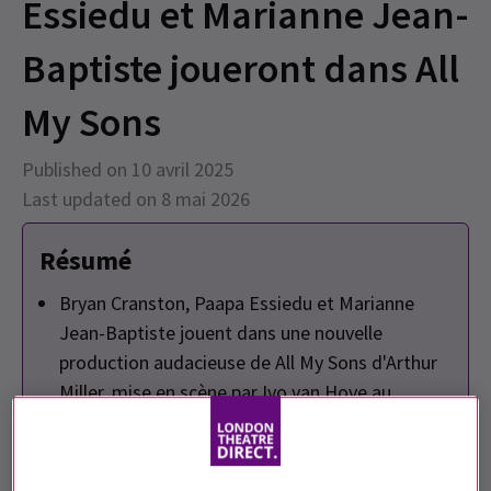
Essiedu et Marianne Jean-
Baptiste joueront dans All
My Sons
Published on 10 avril 2025
Last updated on 8 mai 2026
Résumé
Bryan Cranston, Paapa Essiedu et Marianne
Jean-Baptiste jouent dans une nouvelle
production audacieuse de All My Sons d'Arthur
Miller, mise en scène par Ivo van Hove au
Wyndham's Theatre.
Cranston revient pour s’attaquer au rôle
complexe de Joe Keller, tandis que Jean-