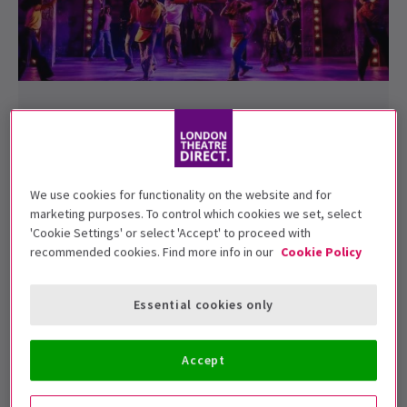
ACTUALITÉS / CRITIQUES / CARACTÉRISTIQUES / CÉLÉBRITÉS /
NOUVELLES ÉMISSIONS + TRANSFERTS
Personne ne voudra manquer I’m Every
Woman : La comédie musicale Chaka Khan -
Critique
We use cookies for functionality on the website and for
marketing purposes. To control which cookies we set, select
I’m Every Woman : The Chaka Khan Musical a été débarqué
'Cookie Settings' or select 'Accept' to proceed with
à Londres au Troubadour Wembley Park Thea...
recommended cookies. Find more info in our
Cookie Policy
5 août, 2026
| By
Alicia Bridge
Essential cookies only
Accept