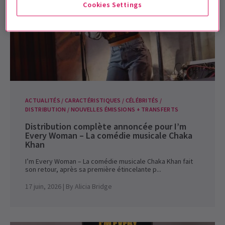
Cookies Settings
ACTUALITÉS / CARACTÉRISTIQUES / CÉLÉBRITÉS /
DISTRIBUTION / NOUVELLES ÉMISSIONS + TRANSFERTS
Distribution complète annoncée pour I’m
Every Woman – La comédie musicale Chaka
Khan
I’m Every Woman – La comédie musicale Chaka Khan fait
son retour, après sa première étincelante p...
17 juin, 2026
| By
Alicia Bridge