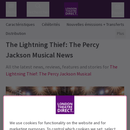
Menu
Rechercher
Panier
Caractéristiques
Célébrités
Nouvelles émissions + Transferts
Distribution
Plus
The Lightning Thief: The Percy
Jackson Musical
News
All the latest news, reviews, features and stories for
The
Lightning Thief: The Percy Jackson Musical
We use cookies for functionality on the website and for
marketing purposes. To control which cookies we set, select