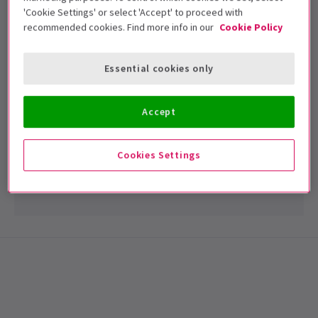
'Cookie Settings' or select 'Accept' to proceed with
recommended cookies. Find more info in our
Cookie Policy
Essential cookies only
ACTUALITÉS
Accept
Les meilleures places et le plan de sièges de
The Other Palace
The Other Palace – Meilleurs sièges et plan de sièges
Cookies Settings
L’Autre Palais a d’abord commencé comme ...
3 avr., 2025
| By
James Wareham