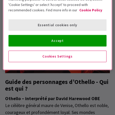
'Cookie Settings' or select 'Accept' to proceed with
Voici un guide des personnages principaux, donné vie
recommended cookies. Find more info in our
Cookie Policy
par ce casting de stars.
Essential cookies only
Accept
Cookies Settings
Guide des personnages d’Othello - Qui
est qui ?
Othello – interprété par David Harewood OBE
Le célèbre général maure de Venise, Othello est noble,
courageux et profondément loyal. Ses mondes