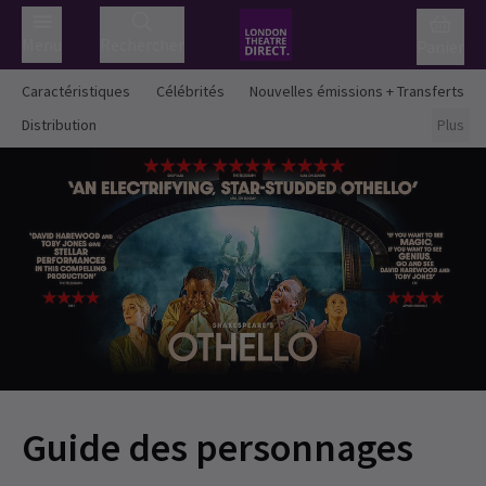
Menu
Rechercher
Panier
Caractéristiques
Célébrités
Nouvelles émissions + Transferts
Distribution
Plus
Guide des personnages