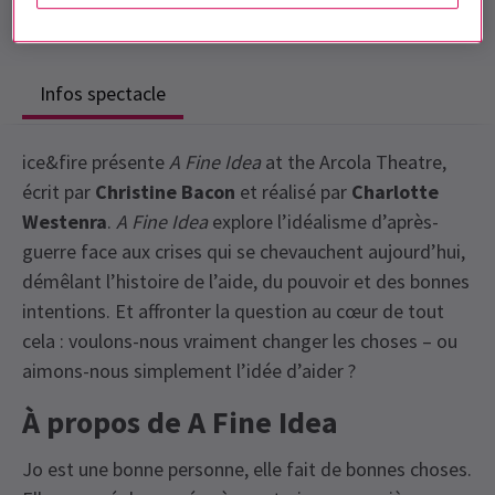
Sans entracte
Infos spectacle
ice&fire présente
A Fine Idea
at the Arcola Theatre,
écrit par
Christine Bacon
et réalisé par
Charlotte
Westenra
.
A Fine Idea
explore l’idéalisme d’après-
guerre face aux crises qui se chevauchent aujourd’hui,
démêlant l’histoire de l’aide, du pouvoir et des bonnes
intentions. Et affronter la question au cœur de tout
cela : voulons-nous vraiment changer les choses – ou
aimons-nous simplement l’idée d’aider ?
À propos de A Fine Idea
Jo est une bonne personne, elle fait de bonnes choses.