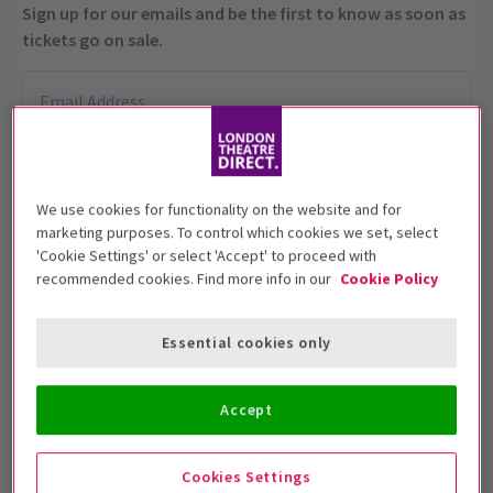
Sign up for our emails and be the first to know as soon as
tickets go on sale.
We use cookies for functionality on the website and for
marketing purposes. To control which cookies we set, select
'Cookie Settings' or select 'Accept' to proceed with
recommended cookies. Find more info in our
Cookie Policy
Cette production est recommandée aux 14+
âges.
Essential cookies only
Dates de représentation
11 June - 4 July 2026
Accept
Arcola Theatre
Cookies Settings
Durée: 90 minutes