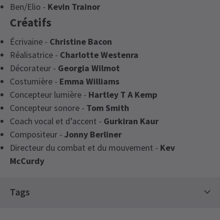
Ben/Elio -
Kevin Trainor
Créatifs
Écrivaine -
Christine Bacon
Réalisatrice -
Charlotte Westenra
Décorateur -
Georgia Wilmot
Costumière -
Emma Williams
Concepteur lumière -
Hartley T A Kemp
Concepteur sonore -
Tom Smith
Coach vocal et d’accent -
Gurkiran Kaur
Compositeur -
Jonny Berliner
Directeur du combat et du mouvement -
Kev
McCurdy
Tags
Le Grand Événement Théâtre d’Été