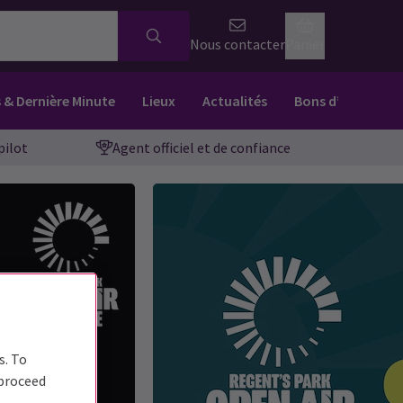
Nous contacter
Panier
s & Dernière Minute
Lieux
Actualités
Bons d’achat
pilot
Agent officiel et de confiance
s. To
 proceed