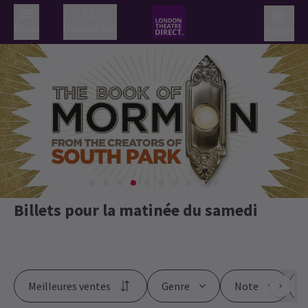
Menu
Rechercher
Panier
Billets pour la matinée du samedi
Meilleures ventes
Genre
Note
P