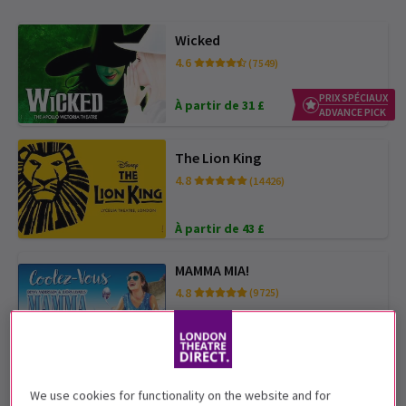
Wicked
4.6
(7 549)
PRIX SPÉCIAUX
À partir de 31 £
ADVANCE PICK
The Lion King
4.8
(14 426)
À partir de 43 £
MAMMA MIA!
4.8
(9 725)
À partir de 19 £
RÉSERVEZ À L’AVANCE ET ÉCONOMISEZ
ADVANCE PICK
We use cookies for functionality on the website and for
The Book of Mormon