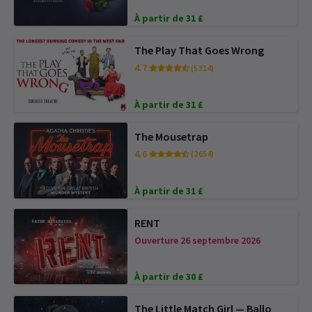
À partir de 31 £
The Play That Goes Wrong
4.7
(5 314)
À partir de 31 £
The Mousetrap
4.6
(2 654)
À partir de 31 £
RENT
Ouverture 26 septembre 2026
À partir de 30 £
The Little Match Girl — Ballo