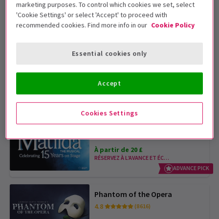
marketing purposes. To control which cookies we set, select
4.8
(7 988)
'Cookie Settings' or select 'Accept' to proceed with
recommended cookies. Find more info in our
Cookie Policy
À partir de 25 £
Essential cookies only
Les Miserables
4.8
(6 908)
Accept
À partir de 31 £
Cookies Settings
Matilda The Musical
4.7
(5 085)
À partir de 20 £
RÉSERVEZ À L’AVANCE ET ÉCONOMISEZ
ADVANCE PICK
Phantom of the Opera
4.8
(8 616)