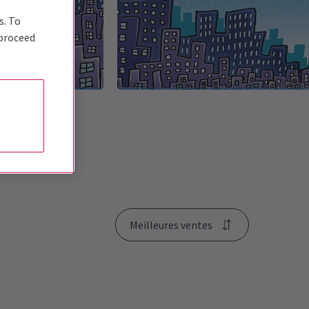
s. To
 proceed
Meilleures ventes