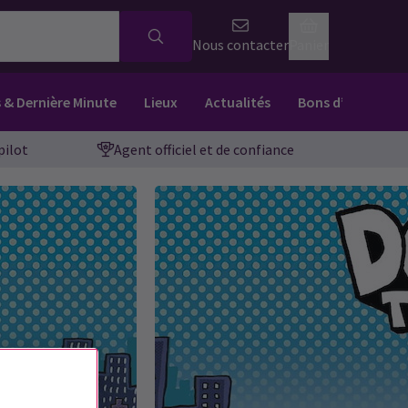
Nous contacter
Panier
s & Dernière Minute
Lieux
Actualités
Bons d’achat
pilot
Agent officiel et de confiance