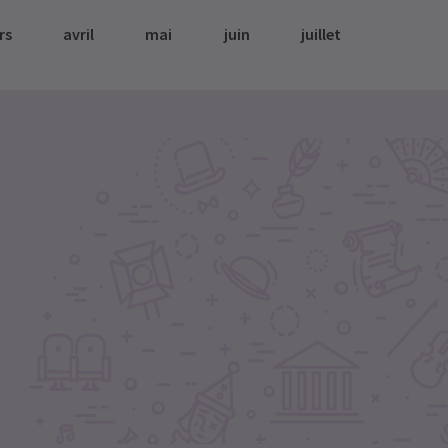
rs
avril
mai
juin
juillet