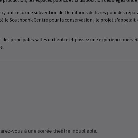
de production, les espaces publics et la disposition des sièges ont
y ont reçu une subvention de 16 millions de livres pour des répar
é le Southbank Centre pour la conservation ; le projet s'appelait 
e des principales salles du Centre et passez une expérience merveil
e.
arez-vous à une soirée théâtre inoubliable.