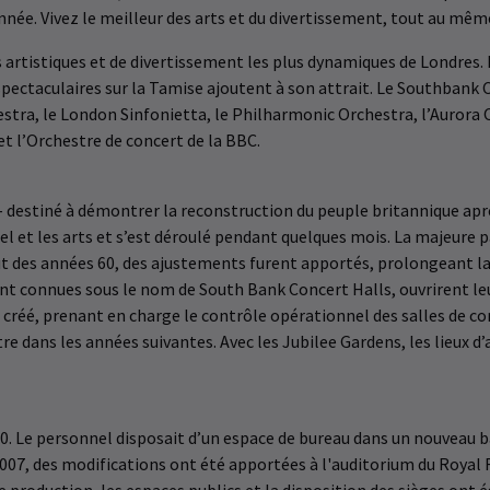
nnée. Vivez le meilleur des arts et du divertissement, tout au même
s artistiques et de divertissement les plus dynamiques de Londres. 
spectaculaires sur la Tamise ajoutent à son attrait. Le Southban
stra, le London Sinfonietta, le Philharmonic Orchestra, l’Aurora O
et l’Orchestre de concert de la BBC.
– destiné à démontrer la reconstruction du peuple britannique apr
iel et les arts et s’est déroulé pendant quelques mois. La majeure p
t des années 60, des ajustements furent apportés, prolongeant la Ro
t connues sous le nom de South Bank Concert Halls, ouvrirent leu
t créé, prenant en charge le contrôle opérationnel des salles de co
tre dans les années suivantes. Avec les Jubilee Gardens, les lieux 
0. Le personnel disposait d’un espace de bureau dans un nouveau 
007, des modifications ont été apportées à l'auditorium du Royal 