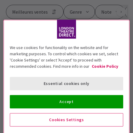
Meilleures ventes
Genre
Note
P
Harry Potter and the Cursed
Child
We use cookies for functionality on the website and for
4.7
(2 492)
marketing purposes. To control which cookies we set, select
'Cookie Settings' or select 'Accept' to proceed with
À partir de 31 £
recommended cookies. Find more info in our
Cookie Policy
MAMMA MIA!
4.8
(9 725)
Essential cookies only
À partir de 19 £
RÉSERVEZ À L’AVANCE ET ÉCONOMISEZ
Accept
ADVANCE PICK
Matilda The Musical
Cookies Settings
4.7
(5 085)