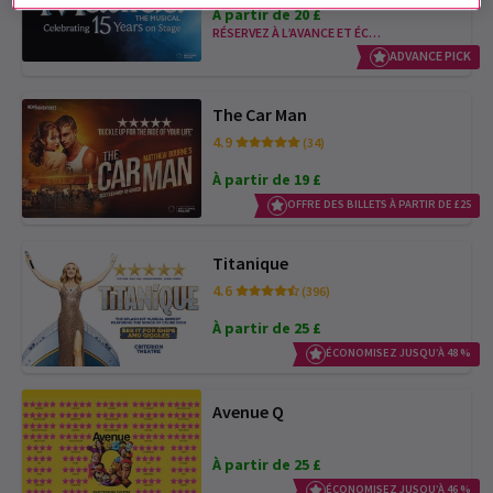
À partir de 20 £
RÉSERVEZ À L’AVANCE ET ÉCONOMISEZ
ADVANCE PICK
The Car Man
4.9
(34)
À partir de 19 £
OFFRE DES BILLETS À PARTIR DE £25
Titanique
4.6
(396)
À partir de 25 £
ÉCONOMISEZ JUSQU’À 48 %
Avenue Q
À partir de 25 £
ÉCONOMISEZ JUSQU’À 46 %