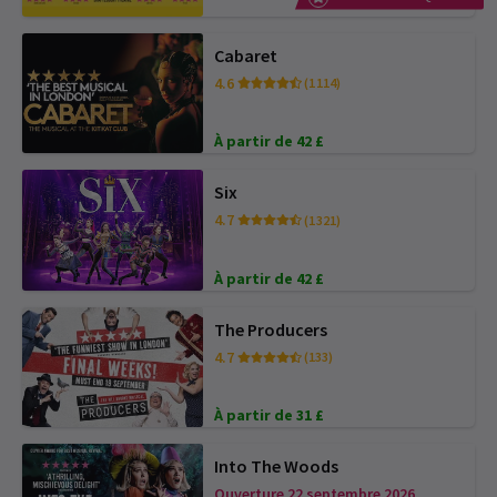
Cabaret
4.6
(1 114)
À partir de 42 £
Six
4.7
(1 321)
À partir de 42 £
The Producers
4.7
(133)
À partir de 31 £
Into The Woods
Ouverture 22 septembre 2026