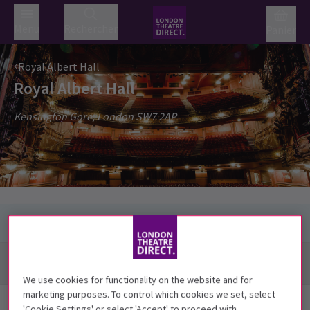
Menu
Rechercher
Panier
Royal Albert Hall
Royal Albert Hall
Kensington Gore, London SW7 2AP
Itinéraire + carte
We use cookies for functionality on the website and for
marketing purposes. To control which cookies we set, select
Prochaines représentations disponibles
'Cookie Settings' or select 'Accept' to proceed with