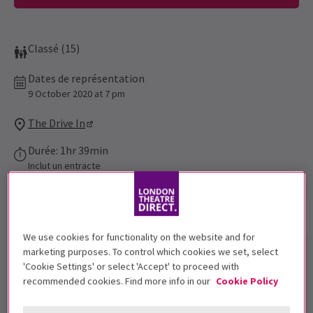
Classé (15)
Dates de représentation
9 October 2020 at 7 pm
The Drive In
Durée: 1hr 39min
Inclut un entracte
Infos spectacle
Accessibilité
Actualités
We use cookies for functionality on the website and for
marketing purposes. To control which cookies we set, select
The Drive In
présente
Get Out
in
'Cookie Settings' or select 'Accept' to proceed with
recommended cookies. Find more info in our
Cookie Policy
London.