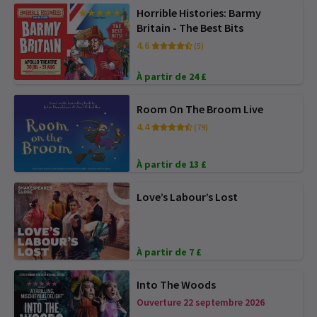
Horrible Histories: Barmy
Britain - The Best Bits
4.6
(5)
À partir de 24 £
Room On The Broom Live
4.4
(79)
À partir de 13 £
Love’s Labour’s Lost
À partir de 7 £
Into The Woods
Ouverture 22 septembre 2026