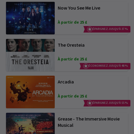
Now You See Me Live
À partir de 25 £
ÉPARGNEZ JUSQU’À 37 %
The Oresteia
À partir de 25 £
ÉCONOMISEZ JUSQU’À 48 %
Arcadia
À partir de 25 £
ÉPARGNEZ JUSQU’À 55 %
Grease - The Immersive Movie
Musical