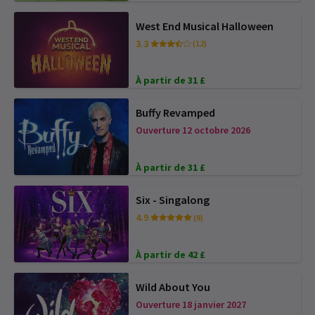
West End Musical Halloween
3.3
(12)
À partir de 31 £
Buffy Revamped
Ouverture 12 octobre 2026
À partir de 31 £
Six - Singalong
4.9
(9)
À partir de 42 £
Wild About You
Ouverture 18 janvier 2027