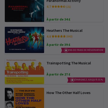
Paranormal Activity
4.7
(21)
À partir de 34 £
Heathers The Musical
4.8
(842)
À partir de 39 £
PAS DE FRAIS DE RÉSERVATION
Trainspotting The Musical
À partir de 27 £
ÉPARGNEZ JUSQU’À 55 %
How The Other Half Loves