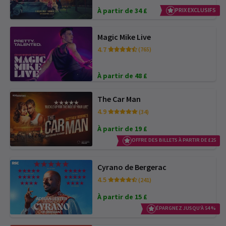
À partir de 34 £
PRIX EXCLUSIFS
Magic Mike Live
4.7
(765)
À partir de 48 £
The Car Man
4.9
(34)
À partir de 19 £
OFFRE DES BILLETS À PARTIR DE £25
Cyrano de Bergerac
4.5
(241)
À partir de 15 £
ÉPARGNEZ JUSQU’À 54 %