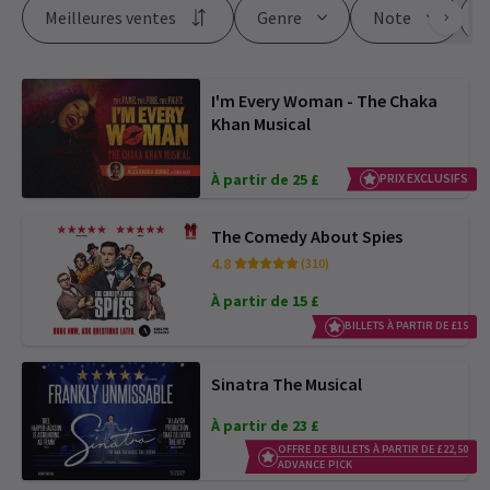
Meilleures ventes
Genre
Note
P
I'm Every Woman - The Chaka
Khan Musical
À partir de 25 £
PRIX EXCLUSIFS
The Comedy About Spies
4.8
(310)
À partir de 15 £
BILLETS À PARTIR DE £15
Sinatra The Musical
À partir de 23 £
OFFRE DE BILLETS À PARTIR DE £22,50
ADVANCE PICK