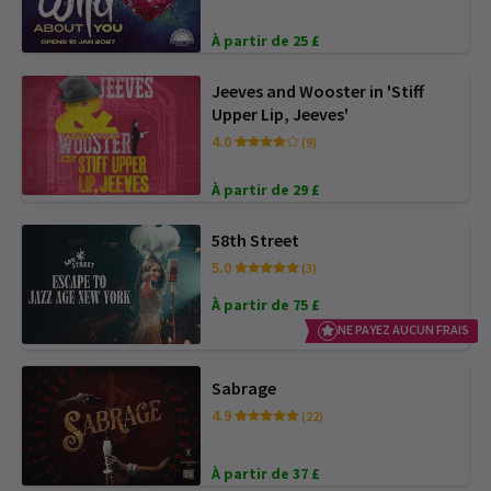
À partir de 25 £
Jeeves and Wooster in 'Stiff
Upper Lip, Jeeves'
4.0
(9)
À partir de 29 £
58th Street
5.0
(3)
À partir de 75 £
NE PAYEZ AUCUN FRAIS
Sabrage
4.9
(22)
À partir de 37 £