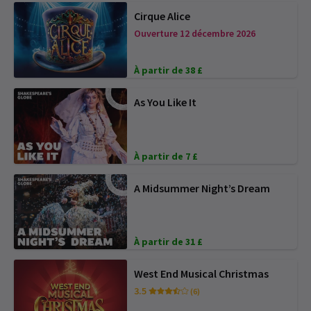
Cirque Alice
Ouverture 12 décembre 2026
À partir de 38 £
As You Like It
À partir de 7 £
A Midsummer Night’s Dream
À partir de 31 £
West End Musical Christmas
3.5
(6)