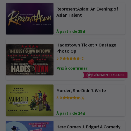
RepresentAsian: An Evening of
Asian Talent
À partir de 25 £
Hadestown Ticket + Onstage
Photo Op
5.0
(2)
Prix à confirmer
ÉVÉNEMENT EXCLUSIF
Murder, She Didn't Write
5.0
(4)
À partir de 24 £
Here Comes J. Edgar! A Comedy