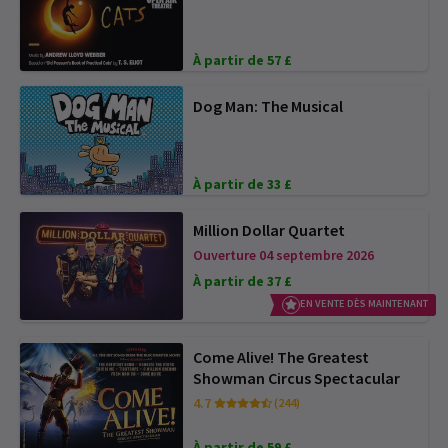
À partir de 57 £
Dog Man: The Musical
À partir de 33 £
Million Dollar Quartet
Ouverture 04 septembre 2026
À partir de 37 £
EN VENTE DÈS MAINTENANT
Come Alive! The Greatest
Showman Circus Spectacular
4.7
(244)
À partir de 59 £