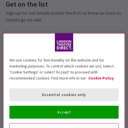
Get on the list
Sign up for our emails and be the first to know as soon as
tickets go on sale.
We use cookies for functionality on the website and for
marketing purposes. To control which cookies we set, select
'Cookie Settings' or select 'Accept' to proceed with
recommended cookies. Find more info in our
Cookie Policy
Les enfants de moins de 5 ans ne peuvent
pas être admis au théâtre. Les enfants âgés
Essential cookies only
de 15 ans ou moins doivent être
accompagnés d’un adulte
Accept
Dates de représentation
3 August 2025