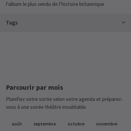
l’album le plus vendu de l’histoire britannique
Tags
Billets de concert
Best Of British Tickets
Billets à durée limitée
Parcourir par mois
Planifiez votre sortie selon votre agenda et préparez-
vous à une soirée théâtre inoubliable.
août
septembre
octobre
novembre