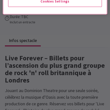
Cookies Settings
Dominion Theatre
Durée: TBC
Inclut un entracte
Infos spectacle
Live Forever – Billets pour
l’ascension du plus grand groupe
de rock 'n' roll britannique à
Londres
Jouant au Dominion Theatre pour une seule soirée,
célébrez la musique d’Oasis avec la toute première
production de ce genre. Réservez vos billets pour 'Live