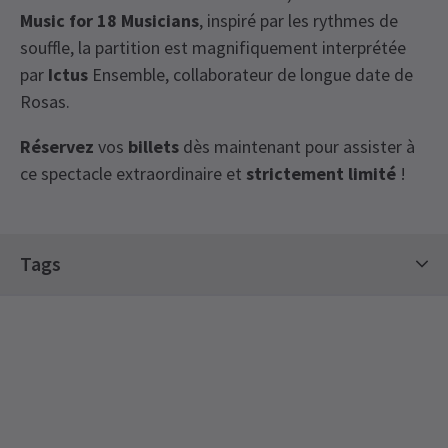
Music for 18 Musicians
, inspiré par les rythmes de
souffle, la partition est magnifiquement interprétée
par
Ictus
Ensemble, collaborateur de longue date de
Rosas.
Réservez
vos
billets
dès maintenant pour assister à
ce spectacle extraordinaire et
strictement limité
!
View
Tags
Billets à durée limitée
Billets de danse
Sadler's Wells Abonnements saisonniers