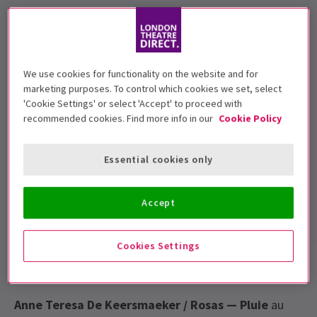
We use cookies for functionality on the website and for
5+
marketing purposes. To control which cookies we set, select
'Cookie Settings' or select 'Accept' to proceed with
recommended cookies. Find more info in our
Cookie Policy
Dates de représentation
13 - 14 June 2017 at 7.30pm
Essential cookies only
Sadler's Wells
Durée: 1 hr 10 mins (no interval)
Accept
Inclut un entracte
Cookies Settings
Infos spectacle
Galerie
Anne Teresa De Keersmaeker / Rosas — Pluie
au