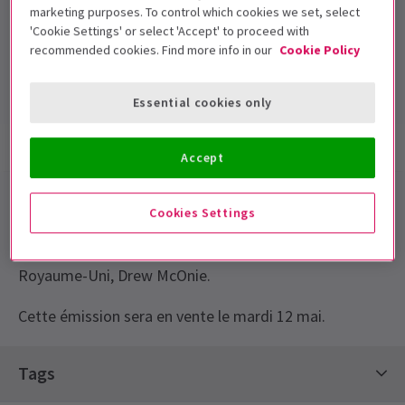
marketing purposes. To control which cookies we set, select
Old Vic Theatre
'Cookie Settings' or select 'Accept' to proceed with
recommended cookies. Find more info in our
Cookie Policy
Durée:
Inclut un entracte
Essential cookies only
Infos spectacle
Accessibilité
Accept
Dans le cadre de la saison inaugurale de Matthew
Cookies Settings
Warchus à The Old Vic, voici ce thriller dansé créé par
l'un des chorégraphes de théâtre les plus innovants du
Royaume-Uni, Drew McOnie.
Cette émission sera en vente le mardi 12 mai.
Special notes
Tags
Cette émission sera en vente le mardi 12 mai.