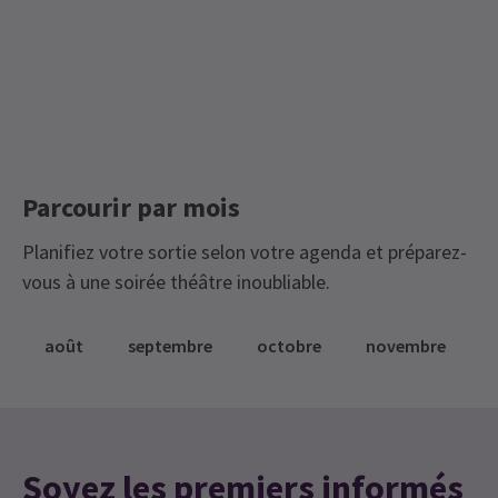
Billets Classics
Billets à durée limitée
L’Old Vic
Parcourir par mois
Planifiez votre sortie selon votre agenda et préparez-
vous à une soirée théâtre inoubliable.
août
septembre
octobre
novembre
Soyez les premiers informés