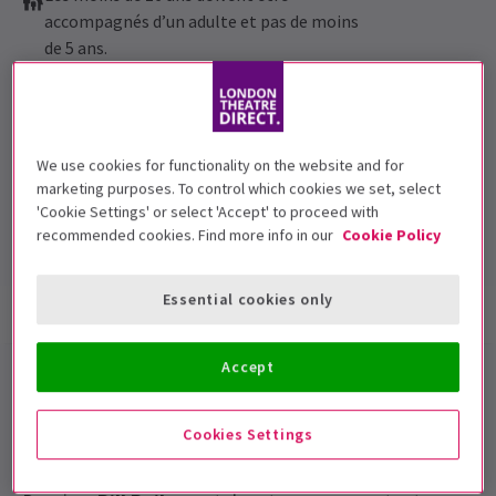
accompagnés d’un adulte et pas de moins
de 5 ans.
Dates de représentation
16 December 2026 - 6 February 2027
Theatre Royal Haymarket
We use cookies for functionality on the website and for
marketing purposes. To control which cookies we set, select
Durée: 2hrs 30mins
'Cookie Settings' or select 'Accept' to proceed with
Inclut un entracte
recommended cookies. Find more info in our
Cookie Policy
Essential cookies only
Infos spectacle
Dates et horaires
Accept
Bill Bailey : Billets pour le
Vaudeville à Londres
Cookies Settings
L’acteur, humoriste et gagnant de Strictly Come