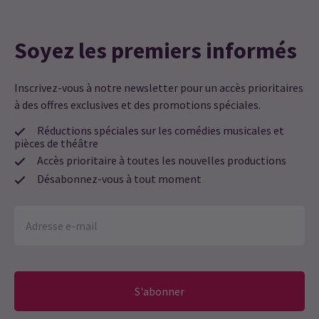
Mois des représentations
Soyez les premiers informés
Accédez directement à un mois pour choisir une
représentation
Inscrivez-vous à notre newsletter pour un accès prioritaires
à des offres exclusives et des promotions spéciales.
décembre 2026
janvier 2027
février 2027
Réductions spéciales sur les comédies musicales et
pièces de théâtre
Accès prioritaire à toutes les nouvelles productions
Désabonnez-vous à tout moment
S'abonner