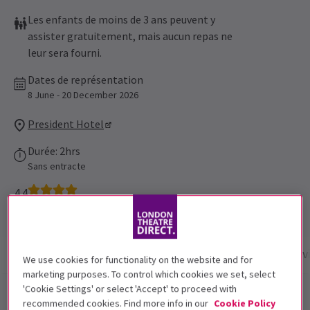
Les enfants de moins de 3 ans peuvent y
assister gratuitement, mais aucun repas ne
leur sera fourni.
Dates de représentation
8 June - 20 December 2026
President Hotel
Durée: 2hrs
Sans entracte
4.4
145
reviews
Infos spectacle
Dates et horaires
Galerie
Av
We use cookies for functionality on the website and for
marketing purposes. To control which cookies we set, select
'Cookie Settings' or select 'Accept' to proceed with
Billets pour Faulty Towers the
recommended cookies. Find more info in our
Cookie Policy