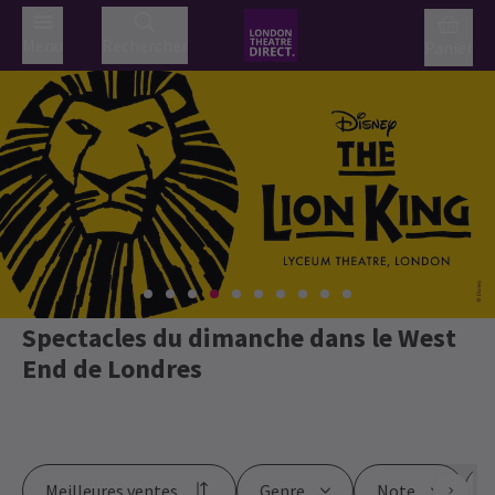
Menu
Rechercher
Panier
Spectacles du dimanche dans le West
End de Londres
Meilleures ventes
Genre
Note
P