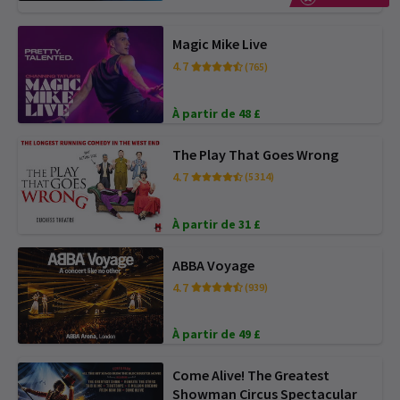
Magic Mike Live
4.7
(765)
À partir de 48 £
The Play That Goes Wrong
4.7
(5 314)
À partir de 31 £
ABBA Voyage
4.7
(939)
À partir de 49 £
Come Alive! The Greatest
Showman Circus Spectacular