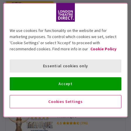
The Lion King
4.8
(14 426)
À partir de 43 £
We use cookies for functionality on the website and for
marketing purposes. To control which cookies we set, select
'Cookie Settings' or select 'Accept' to proceed with
Hadestown
recommended cookies. Find more info in our
Cookie Policy
4.7
(444)
Essential cookies only
À partir de 31 £
My Neighbour Totoro
Accept
4.9
(1 018)
À partir de 19 £
ADVANCE PICK
Cookies Settings
Titanique
4.6
(396)