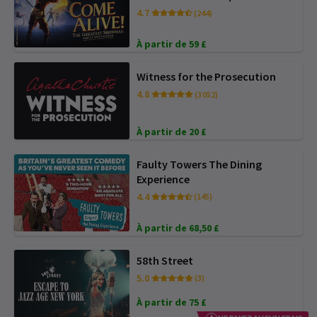
4.7
(244)
À partir de 59 £
Witness for the Prosecution
4.8
(3 052)
À partir de 20 £
Faulty Towers The Dining
Experience
4.4
(145)
À partir de 68,50 £
58th Street
5.0
(3)
À partir de 75 £