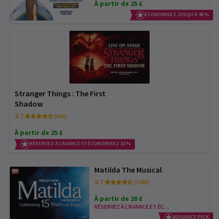
À partir de 25 £
ÉCONOMISEZ JUSQU’À 48 %
Stranger Things : The First
Shadow
4.7
(686)
À partir de 25 £
RÉSERVEZ À L’AVANCE ET ÉCONOMISEZ 32 %
Matilda The Musical
4.7
(5 085)
À partir de 20 £
RÉSERVEZ À L’AVANCE ET ÉCONOMISEZ
ADVANCE PICK