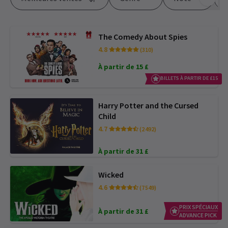
The Comedy About Spies
4.8
(310)
À partir de 15 £
BILLETS À PARTIR DE £15
Harry Potter and the Cursed
Child
4.7
(2 492)
À partir de 31 £
Wicked
4.6
(7 549)
PRIX SPÉCIAUX
À partir de 31 £
ADVANCE PICK