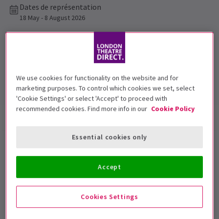
Dates de représentation
18 May - 8 August 2026
Charing Cross Theatre
Durée: Approximately 2 hours and 20
minutes.
We use cookies for functionality on the website and for
Inclut un entracte
marketing purposes. To control which cookies we set, select
'Cookie Settings' or select 'Accept' to proceed with
recommended cookies. Find more info in our
Cookie Policy
Infos spectacle
Dates et horaires
Accessibilité
Essential cookies only
Dark of the Moon billets pour
Londres
Accept
Dark of the Moon
est une comédie musicale
Cookies Settings
surnaturelle sur la sorcellerie, les préjugés des petites
villes, la romance interdite et le pouvoir de la foi. Vous