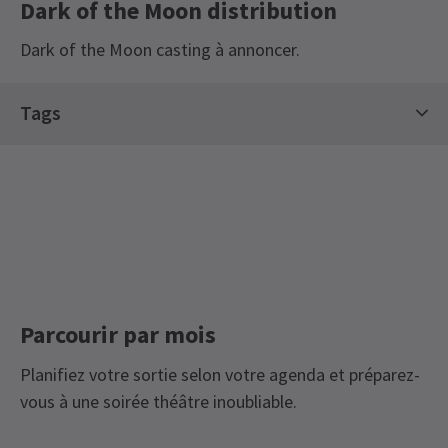
Dark of the Moon distribution
Dark of the Moon casting à annoncer.
Prochaines représentations
Content
Tags
Cette production comprendra des lumières
clignotantes et des stroboscopes, de la brume,
SAMEDI
19:30
Billets à durée limitée
Off West End Theatre
8 AOÛT 2026
des bruits forts et soudains. Tirs et tirs
Mois des représentations
Accédez directement à un mois pour choisir une
représentation
août 2026
Parcourir par mois
Planifiez votre sortie selon votre agenda et préparez-
vous à une soirée théâtre inoubliable.