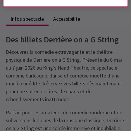
Infos spectacle
Accessibilité
Des billets Derrière on a G String
Découvrez la comédie extravagante et le théâtre
physique de Derrière on a G String. Présenté du 6 mai
au 7 juin 2026 au King’s Head Theatre, ce spectacle
combine burlesque, danse et comédie muette d’une
manière inédite. Réservez vos billets dès maintenant
pour une soirée de rires, de chaos et de
rebondissements inattendus.
Parfait pour les amateurs de comédie moderne et de
subversions ludiques de la musique classique, Derrière
on a G String est une soirée immersive et inoubliable.