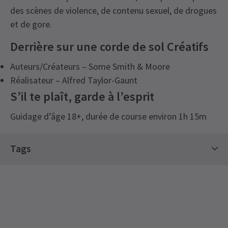
des scènes de violence, de contenu sexuel, de drogues
et de gore.
Derrière sur une corde de sol Créatifs
Auteurs/Créateurs – Some Smith & Moore
Réalisateur – Alfred Taylor-Gaunt
S’il te plaît, garde à l’esprit
Guidage d’âge 18+, durée de course environ 1h 15m
Content
Tags
Cette performance contient des scènes de nature
sexuelle, nudité, violence, sang, gore, vapotage,
Spectacles comiques
Billets à durée limitée
drogues et peut contenir des noix. Veuillez noter
Guide du théâtre LGBTQ+
Off West End Theatre
que cette performance comporte également des
Billets pour le Spring Spectacular
bruits brusques soudains, des lumières
Billets à 15 £ et moins
King's Head Theatre
clignotantes et des moments de blackout