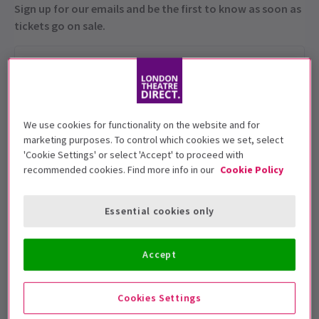
Sign up for our emails and be the first to know as soon as
tickets go on sale.
We use cookies for functionality on the website and for
marketing purposes. To control which cookies we set, select
'Cookie Settings' or select 'Accept' to proceed with
recommended cookies. Find more info in our
Cookie Policy
Cette production convient aux 18+
Essential cookies only
Dates de représentation
6 May - 7 June 2026
Accept
King's Head Theatre
Durée: 1hour 15m
Cookies Settings
Sans entracte