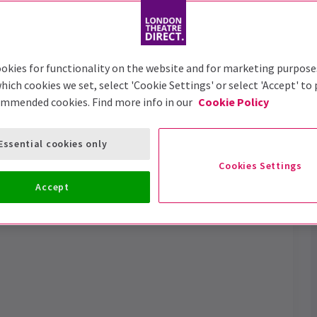
Trailer
okies for functionality on the website and for marketing purpose
hich cookies we set, select 'Cookie Settings' or select 'Accept' to
ommended cookies. Find more info in our
Cookie Policy
 Superstar
Essential cookies only
cutée de cet été
Cookies Settings
Accept
Dates de représentation
20 June 2026 - 5 September 2026