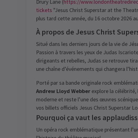
Drury Lane (
https://www.londontheatredirect
tickets
"Jesus Christ Superstar at the Theatr
plus tard cette année, du 16 octobre 2026 au
À propos de Jesus Christ Super
Situé dans les derniers jours de la vie de Jés
Passion à travers les yeux de Judas Iscariot
dirigeants et rebelles, Judas se retrouve tir
une chaîne d’événements qui changera l’hist
Porté par sa bande originale rock emblémati
Andrew Lloyd Webber
explore la célébrité, 
moderne et reste l’une des œuvres scéniques
vos billets officiels Jesus Christ Superstar L
Pourquoi ça vaut les applaudi
Un opéra rock emblématique présentant l’une
l’histoire du théâtre musical