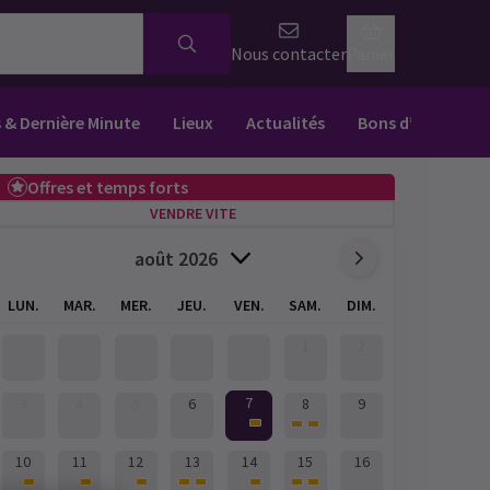
Nous contacter
Panier
s & Dernière Minute
Lieux
Actualités
Bons d’achat
Offres et temps forts
VENDRE VITE
août 2026
LUN.
MAR.
MER.
JEU.
VEN.
SAM.
DIM.
1
2
7
3
4
5
6
8
9
10
11
12
13
14
15
16