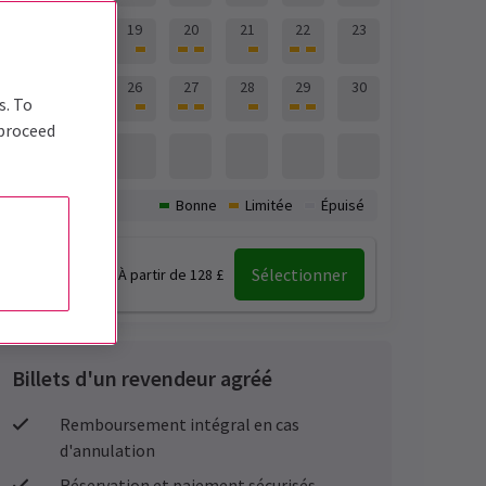
17
18
19
20
21
22
23
24
25
26
27
28
29
30
s. To
 proceed
31
Disponibilité :
Bonne
Limitée
Épuisé
19:30
Sélectionner
À partir de 128 £
Billets d'un revendeur agréé
Remboursement intégral en cas
d'annulation
Réservation et paiement sécurisés