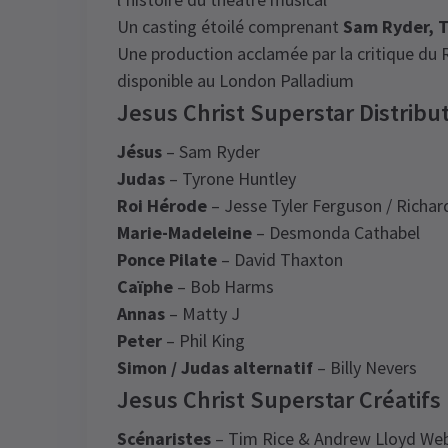
Un casting étoilé comprenant
Sam Ryder, T
Une production acclamée par la critique du
disponible au London Palladium
Jesus Christ Superstar Distribu
Jésus
– Sam Ryder
Judas
– Tyrone Huntley
Roi Hérode
– Jesse Tyler Ferguson / Richard
Marie-Madeleine
– Desmonda Cathabel
Ponce Pilate
– David Thaxton
Caïphe
– Bob Harms
Annas
– Matty J
Peter
– Phil King
Simon / Judas alternatif
– Billy Nevers
Jesus Christ Superstar Créatifs
Scénaristes
– Tim Rice & Andrew Lloyd We