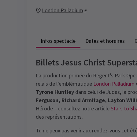
London Palladium
Infos spectacle
Dates et horaires
G
Billets Jesus Christ Supers
La production primée du Regent’s Park Open 
relais de l’emblématique
London Palladium
c
Tyrone Huntley
dans celui de Judas, la pr
Ferguson, Richard Armitage, Layton Will
Hérode – consultez notre article
Stars to Sh
des représentations.
Tu ne peux pas venir aux rendez-vous cet été