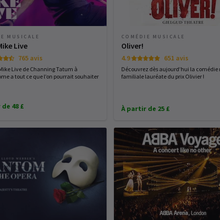
E MUSICALE
COMÉDIE MUSICALE
ike Live
Oliver!
765 avis
4.9
651 avis
Mike Live de Channing Tatum à
Découvrez dès aujourd’hui la comédie
ome a tout ce que l’on pourrait souhaiter
familiale lauréate du prix Olivier !
 de 48 £
À partir de 25 £