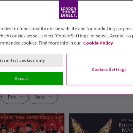
okies for functionality on the website and for marketing purpose
hich cookies we set, select 'Cookie Settings' or select 'Accept' to
ommended cookies. Find more info in our
Cookie Policy
 £ et moins
Essential cookies only
Cookies Settings
Accept
Prix
Date