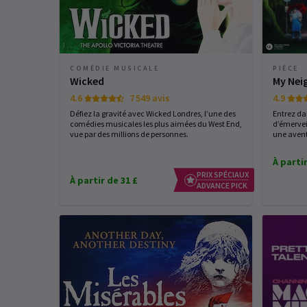
COMÉDIE MUSICALE
PIÈCE
Wicked
My Nei
4.6
7 549 avis
4.9
Défiez la gravité avec Wicked Londres, l’une des
Entrez d
comédies musicales les plus aimées du West End,
d’émervei
vue par des millions de personnes.
une avent
À partir
PRIX SPÉCIAUX
À partir de 31 £
ADVANCE PICK