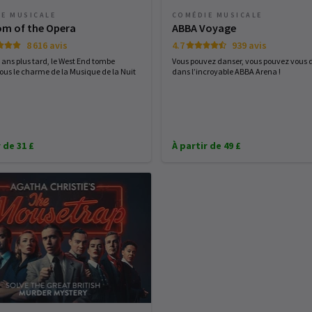
E MUSICALE
COMÉDIE MUSICALE
m of the Opera
ABBA Voyage
8 616 avis
4.7
939 avis
0 ans plus tard, le West End tombe
Vous pouvez danser, vous pouvez vous 
sous le charme de la Musique de la Nuit
dans l’incroyable ABBA Arena !
 de 31 £
À partir de 49 £