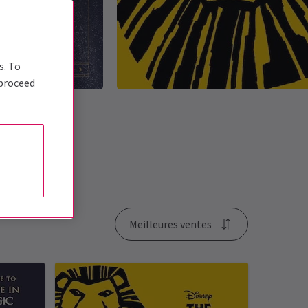
s. To
 proceed
Meilleures ventes