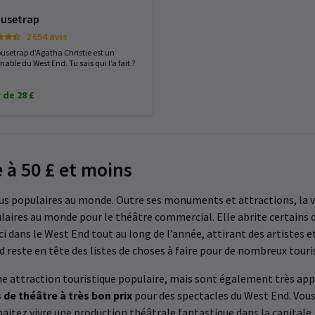
usetrap
2 654 avis
usetrap d’Agatha Christie est un
able du West End. Tu sais qui l’a fait ?
 de 28 £
 à 50 £ et moins
plus populaires au monde. Outre ses monuments et attractions, la 
opulaires au monde pour le théâtre commercial. Elle abrite certain
i dans le West End tout au long de l’année, attirant des artistes 
reste en tête des listes de choses à faire pour de nombreux touri
e attraction touristique populaire, mais sont également très app
s de théâtre à très bon prix
pour des spectacles du West End. Vous
haitez vivre une production théâtrale fantastique dans la capitale