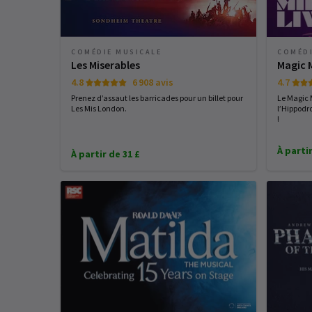
COMÉDIE MUSICALE
COMÉDI
Les Miserables
Magic M
4.8
6 908 avis
4.7
Prenez d’assaut les barricades pour un billet pour
Le Magic 
Les Mis London.
l’Hippodr
!
À partir
À partir de 31 £