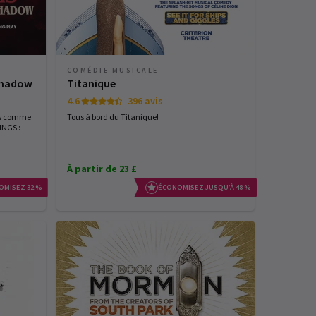
COMÉDIE MUSICALE
 Shadow
Titanique
4.6
396 avis
gs comme
Tous à bord du Titanique!
NGS :
À partir de 23 £
OMISEZ 32 %
ÉCONOMISEZ JUSQU’À 48 %