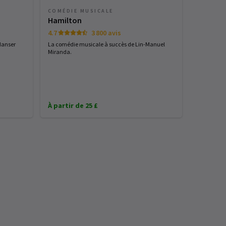
COMÉDIE MUSICALE
Hamilton
4.7
3 800 avis
danser
La comédie musicale à succès de Lin-Manuel
Miranda.
À partir de 25 £