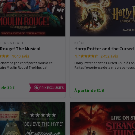
E MUSICALE
PIÈCE
 Rouge! The Musical
Harry Potter and the Cursed 
4 040 avis
4.7
2 492 avis
 champagne et préparez-vous à ce
Harry Potter and the Cursed Child à Lond
aire Moulin Rouge! The Musical
Faites l’expérience de la magie par vo
 de 30 £
PRIX EXCLUSIFS
À partir de 31 £