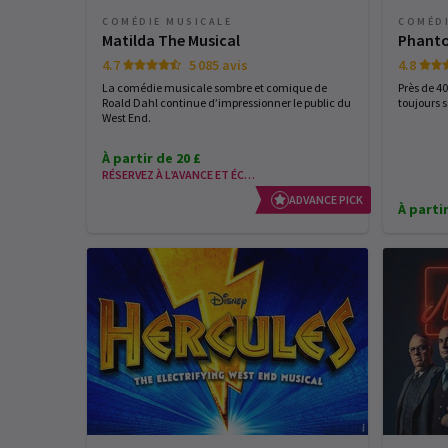
COMÉDIE MUSICALE
COMÉDI
Matilda The Musical
Phanto
4.7
5 085 avis
4.8
La comédie musicale sombre et comique de
Près de 4
Roald Dahl continue d’impressionner le public du
toujours 
West End.
À partir de 20 £
RÉSERVEZ À L’AVANCE ET ÉCONOMISEZ
ADVANCE PICK
À partir