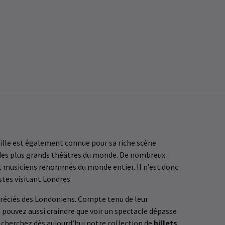
ville est également connue pour sa riche scène
s des plus grands théâtres du monde. De nombreux
et musiciens renommés du monde entier. Il n’est donc
stes visitant Londres.
réciés des Londoniens. Compte tenu de leur
 pouvez aussi craindre que voir un spectacle dépasse
, cherchez dès aujourd’hui notre collection de
billets