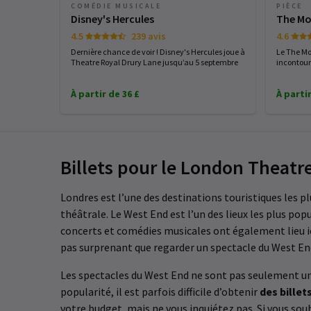
COMÉDIE MUSICALE
PIÈCE
Disney's Hercules
The Mo
4.5
239 avis
4.6
Dernière chance de voir ! Disney's Hercules joue à
Le The Mo
Theatre Royal Drury Lane jusqu’au 5 septembre
incontourn
À partir de 36 £
À partir
Billets pour le London Theatre
Londres est l’une des destinations touristiques les 
théâtrale. Le West End est l’un des lieux les plus p
concerts et comédies musicales ont également lieu ic
pas surprenant que regarder un spectacle du West End 
Les spectacles du West End ne sont pas seulement un
popularité, il est parfois difficile d’obtenir
des billet
votre budget, mais ne vous inquiétez pas. Si vous sou