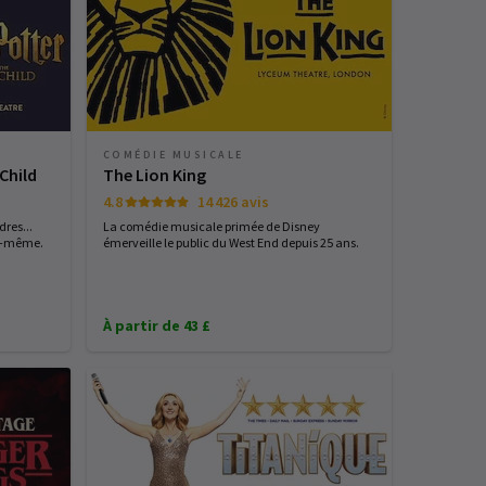
COMÉDIE MUSICALE
Child
The Lion King
4.8
14 426 avis
res...
La comédie musicale primée de Disney
us-même.
émerveille le public du West End depuis 25 ans.
À partir de 43 £