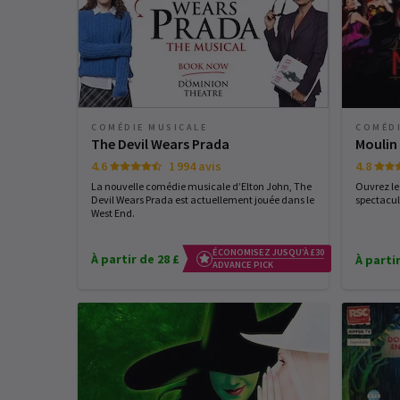
COMÉDIE MUSICALE
COMÉDI
The Devil Wears Prada
Moulin
4.6
1 994 avis
4.8
La nouvelle comédie musicale d’Elton John, The
Ouvrez le
Devil Wears Prada est actuellement jouée dans le
spectacul
West End.
ÉCONOMISEZ JUSQU’À £30
À partir de 28 £
À partir
ADVANCE PICK