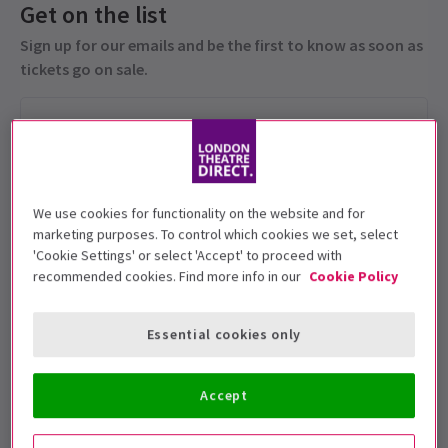
Get on the list
Sign up for our emails and be the first to know as soon as
tickets go on sale.
We use cookies for functionality on the website and for
marketing purposes. To control which cookies we set, select
'Cookie Settings' or select 'Accept' to proceed with
recommended cookies. Find more info in our
Cookie Policy
Les moins de 16 ans doivent être
accompagnés d’un adulte de 18+
Essential cookies only
Dates de représentation
15 February 2026
Accept
Dominion Theatre