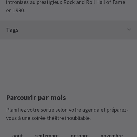
intronisés au prestigieux Rock and Roll Hall of Fame
en 1990.
Recent Reviews
5.0
Tags
2
reviews
Billets de concert
Billets à durée limitée
Arlene B
22 février
Incroyable ??
Hollie Scott
20 février
Super spectacle
Parcourir par mois
Planifiez votre sortie selon votre agenda et préparez-
vous à une soirée théâtre inoubliable.
août
septembre
octobre
novembre