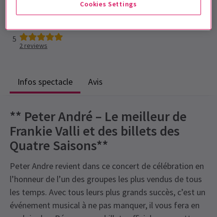
Cookies Settings
Durée: TBC
Inclut un entracte
5
2
reviews
Infos spectacle
Avis
** Peter André – Le meilleur de
Frankie Valli et des billets des
Quatre Saisons**
Peter Andre revient dans ce concert de célébration en
l’honneur de l’un des groupes les plus vendus de tous
les temps. Avec tous leurs plus grands succès, c’est un
événement musical à ne pas manquer, il vous fera en