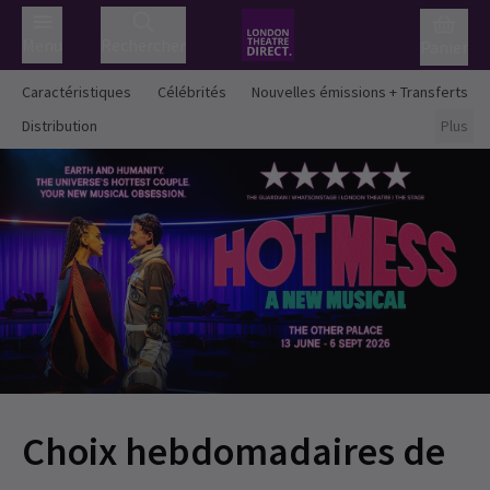
Menu
Rechercher
Panier
Caractéristiques
Célébrités
Nouvelles émissions + Transferts
Distribution
Plus
Choix hebdomadaires de