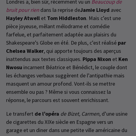
Londres a, bien sûr, récemment vu un
Beaucoup de
bruit pour rien
dans la reprise de
Jamie Lloyd
avec
Hayley Atwell
et
Tom Hiddleston
. Mais c’est une
pièce joyeuse, mêlant mélodrame et comédie
farfelue, et parfaitement adaptée aux plaisirs du
Shakespeare’s Globe en été. De plus, c’est réalisé
par
Chelsea Walker
, qui apporte toujours des aperçus
inattendus aux textes classiques.
Pippa Nixon
et
Ken
Nwosu
incarnent Béatrice et Bénédict, le couple dont
les échanges verbaux suggèrent de l’antipathie mais
masquent un amour profond. Vont-ils se mettre
ensemble ou pas ? Même si vous connaissez la
réponse, le parcours est souvent enrichissant.
Le transfert
de l’opéra
de Bizet, Carmen
, d’une usine
de cigarettes du XIXe siècle en Espagne vers un
garage et un diner dans une petite ville américaine du