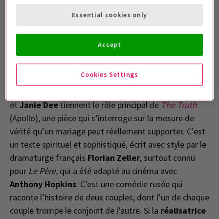
Mais à mesure que Hu commence à exploiter les
Essential cookies only
ressources naturelles que la Terre lui montre, la
relation semble de plus en plus vouée à l’échec. C’est
un procédé astucieux pour explorer le changement
Accept
climatique, et il est fait avec une touche légère. Très
amusant.
Cookies Settings
Stephen Mangan, Ardal O’Hanlon, Sarah Hadland
et
Janie Dee
tiennent le rôle principal de
The Truth
(Apollo), une pièce qui s’interroge sur la mesure de
vérité qu’un mariage peut réellement supporter. C’est
un texte spirituel et sophistiqué, écrit avec style par le
dramaturge français
Florian Zeller
, surtout connu
pour
Le Père,
qui a été adapté au cinéma avec
Anthony Hopkins
. C’est une comédie rusée qui
raconte l’histoire de deux couples, dont l’un de chaque
couple trompe le conjoint de l’autre. Si la
réalisatrice