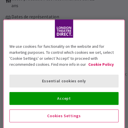
ans
Dates de représentation
13 June - 6 September 2026
Other Palace
Durée: 1hr 25mins
We use cookies for functionality on the website and for
Sans entracte
marketing purposes. To control which cookies we set, select
'Cookie Settings' or select 'Accept' to proceed with
recommended cookies. Find more info in our
Cookie Policy
Infos spectacle
Dates et horaires
Galerie
Ac
Essential cookies only
Billets pour le Hot Mess London
Accept
Ce brillant tube cinq étoiles joue maintenant au
Other
Palace
cet été, réservez vos billets officiels pour ce
Hot
Cookies Settings
Mess
multi-primé dès aujourd’hui !