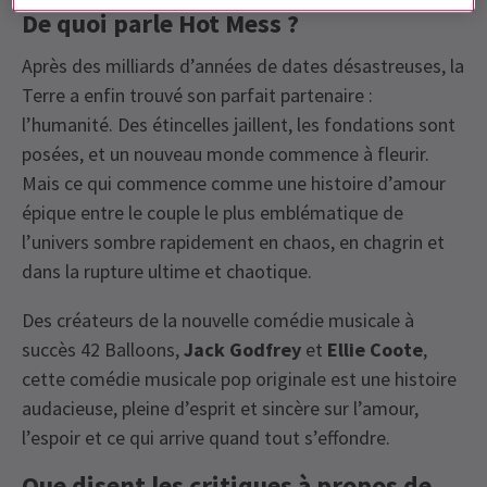
De quoi parle Hot Mess ?
Après des milliards d’années de dates désastreuses, la
Terre a enfin trouvé son parfait partenaire :
l’humanité. Des étincelles jaillent, les fondations sont
posées, et un nouveau monde commence à fleurir.
Mais ce qui commence comme une histoire d’amour
épique entre le couple le plus emblématique de
l’univers sombre rapidement en chaos, en chagrin et
dans la rupture ultime et chaotique.
Des créateurs de la nouvelle comédie musicale à
succès 42 Balloons,
Jack Godfrey
et
Ellie Coote
,
cette comédie musicale pop originale est une histoire
audacieuse, pleine d’esprit et sincère sur l’amour,
l’espoir et ce qui arrive quand tout s’effondre.
Que disent les critiques à propos de