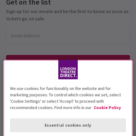
Get on the list
Sign up for our emails and be the first to know as soon as
tickets go on sale.
We use cookies for functionality on the website and for
Recommandé pour les 12+ ans. Les moins
marketing purposes. To control which cookies we set, select
de 4 ans ne seront pas admis.
'Cookie Settings' or select 'Accept' to proceed with
recommended cookies. Find more info in our
Cookie Policy
Dates de représentation
10 February - 5 April 2025
Essential cookies only
Theatre Royal Drury Lane