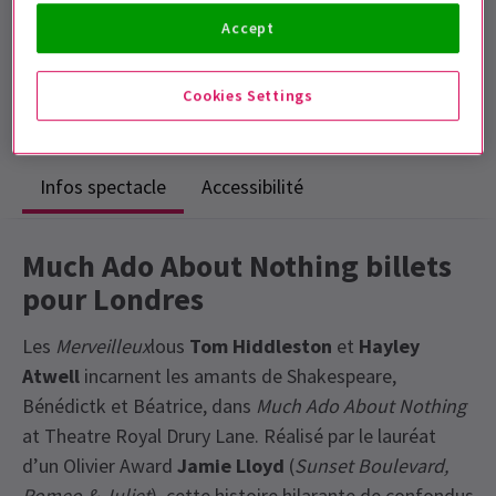
Durée: 2hrs 20mins (inc. interval)
Accept
Inclut un entracte
Émission la plus populaire
Cookies Settings
Les critiques considèrent fortement cette émission
Infos spectacle
Accessibilité
Much Ado About Nothing billets
pour Londres
Les
Merveilleux
lous
Tom Hiddleston
et
Hayley
Atwell
incarnent les amants de Shakespeare,
Bénédictk et Béatrice, dans
Much Ado About Nothing
at Theatre Royal Drury Lane. Réalisé par le lauréat
d’un Olivier Award
Jamie Lloyd
(
Sunset Boulevard,
Romeo & Juliet
), cette histoire hilarante de confondus