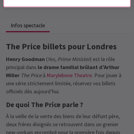
Inclut un entracte
Infos spectacle
The Price billets pour Londres
Henry Goodman
(
Yes, Prime Minister
) est le rôle
principal dans
le drame familial brûlant d’Arthur
Miller
The Price
à
Marylebone Theatre
. Pour jouer à
une série strictement limitée, réservez vos billets
officiels dès aujourd’hui.
De quoi The Price parle ?
À la veille de la vente des biens de leur défunt père,
deux frères éloignés se retrouvent dans un grenier
new-yorkais encombré pour la première fois depuis