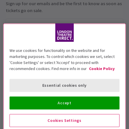
Sign up for our emails and be the first to know as soon as
tickets go on sale.
We use cookies for functionality on the website and for
marketing purposes. To control which cookies we set, select
'Cookie Settings' or select 'Accept' to proceed with
recommended cookies. Find more info in our
Cookie Policy
Cette production est recommandée pour
les 12+ âges.
Essential cookies only
Dates de représentation
17 April - 21 June 2026
Accept
Marylebone Theatre
Cookies Settings
Durée: 2hrs 30mins