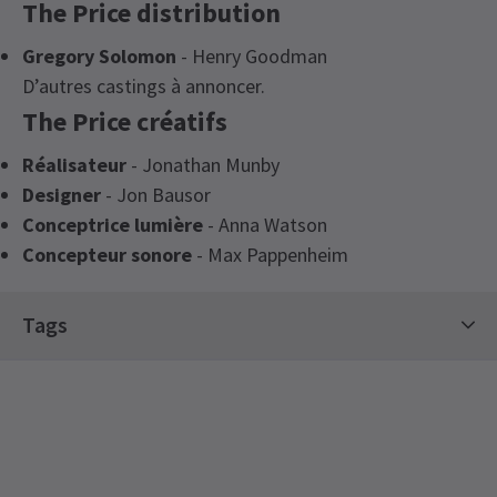
The Price distribution
Gregory Solomon
- Henry Goodman
D’autres castings à annoncer.
The Price créatifs
Réalisateur
- Jonathan Munby
Designer
- Jon Bausor
Conceptrice lumière
- Anna Watson
Concepteur sonore
- Max Pappenheim
Tags
Billets pour le théâtre
Billets à durée limitée
Off West End Theatre
Billets pour le Spring Spectacular