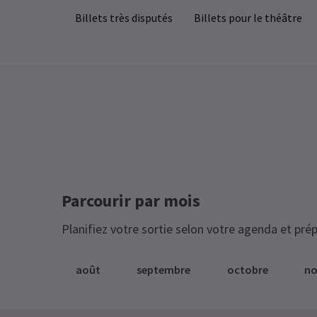
Excellent texte, excellent jeu d’acteur.
Billets très disputés
Billets pour le théâtre
Magnifique décor. À voir.
See all
3
ELAINE DAVEY
27 avril
C’est la meilleure chose que j’aie vue
depuis des années
Parcourir par mois
Planifiez votre sortie selon votre agenda et prép
THilton
27 avril
Excellente performance, jeu fascinant 
août
septembre
octobre
n
captivant