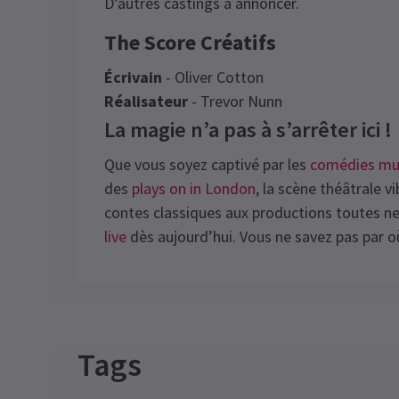
D’autres castings à annoncer.
The Score Créatifs
Écrivain
- Oliver Cotton
Réalisateur
- Trevor Nunn
La magie n’a pas à s’arrêter ici !
Que vous soyez captivé par les
comédies mu
des
plays on in London
, la scène théâtrale 
contes classiques aux productions toutes ne
live
dès aujourd’hui. Vous ne savez pas par
Recent Reviews
Tags
ali6p
27 avril