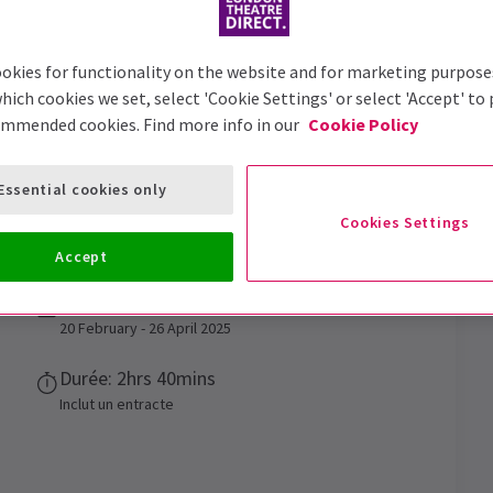
okies for functionality on the website and for marketing purpose
hich cookies we set, select 'Cookie Settings' or select 'Accept' to
ommended cookies. Find more info in our
Cookie Policy
Essential cookies only
Cookies Settings
Accept
Dates de représentation
20 February - 26 April 2025
Durée: 2hrs 40mins
Inclut un entracte