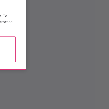
s. To
 proceed