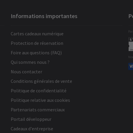
aussi étonnamment drôle et stimulant à
la réflexion. Le jeu d’acteur était
Informations importantes
P
excellent, et Brian Cox était
charismatique dans le rôle principal.
Pai
Cartes cadeaux numérique
Protection de réservation
Voir plus
Foire aux questions (FAQ)
No
Qui sommes nous ?
Nous contacter
Conditions générales de vente
Politique de confidentialité
Politique relative aux cookies
Partenariats commerciaux
Portail développeur
Cadeaux d'entreprise