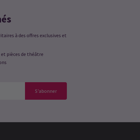
Lucy Fairbairn
25 avril
més
Bonne place. Excellente performance
taires à des offres exclusives et
Marilyn Porter
25 avril
 et pièces de théâtre
Charmant. Bien joué. En tant que
ions
malentendant, j’aurais accueilli
favorablement une meilleure acoustique.
n
S'abonner
Catherine Park
25 avril
!
Cette pièce m’a vraiment captivé. C’était