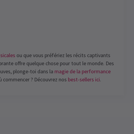
sicales
ou que vous préfériez les récits captivants
vibrante offre quelque chose pour tout le monde. Des
uves, plonge-toi dans la
magie de la performance
 où commencer ? Découvrez nos
best-sellers ici
.
4.6
Tarifs de groupe
136
reviews
Tarifs spéciaux pour les groupes de 8
personnes ou plus
Linda Hoskins
27 avril
Découvrez nos tarifs de groupe et