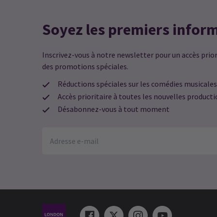
Graham
25 avril
Soyez les premiers infor
Une production merveilleuse avec une
excellente distribution
Inscrivez-vous à notre newsletter pour un accès priori
des promotions spéciales.
Sarah B
25 avril
Réductions spéciales sur les comédies musicales
Absolument la meilleure série de
Accès prioritaire à toutes les nouvelles product
performances dans une pièce que j’aie
Désabonnez-vous à tout moment
jamais vue, donnant vie à un excellent
scénario. Cependant, Brian Cox a été u
privilège à voir. Expérience
exceptionnelle. Merci à tous.
AK
25 avril
Brian Cox superbe dans le rôle de Bach 