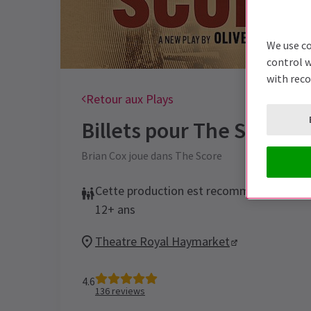
We use co
control w
with rec
Retour aux Plays
Billets pour
The Score
Brian Cox joue dans The Score
Cette production est recommandée aux
12+ ans
Theatre Royal Haymarket
4.6
136
reviews