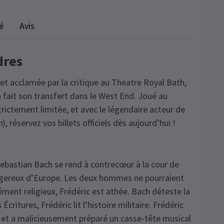
é
Avis
dres
et acclamée par la critique au Theatre Royal Bath,
n
fait son transfert dans le West End. Joué au
ictement limitée, et avec le légendaire acteur de
n
), réservez vos billets officiels dès aujourd’hui !
bastian Bach se rend à contrecœur à la cour de
dangereux d’Europe. Les deux hommes ne pourraient
ément religieux, Frédéric est athée. Bach déteste la
Écritures, Frédéric lit l’histoire militaire. Frédéric
 et a malicieusement préparé un casse-tête musical