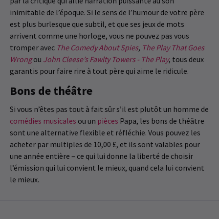
par la critique qui allie narration puissante au son
inimitable de l’époque. Si le sens de l’humour de votre père
est plus burlesque que subtil, et que ses jeux de mots
arrivent comme une horloge, vous ne pouvez pas vous
tromper avec
The Comedy About Spies
,
The Play That Goes
Wrong
ou
John Cleese’s Fawlty Towers - The Play
, tous deux
garantis pour faire rire à tout père qui aime le ridicule.
Bons de théâtre
Si vous n’êtes pas tout à fait sûr s’il est plutôt un homme de
comédies musicales
ou un
pièces
Papa, les bons de théâtre
sont une alternative flexible et réfléchie. Vous pouvez les
acheter par multiples de 10,00 £, et ils sont valables pour
une année entière – ce qui lui donne la liberté de choisir
l’émission qui lui convient le mieux, quand cela lui convient
le mieux.