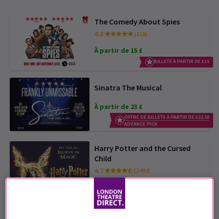
The Comedy About Spies
4.8
(310)
À partir de 15 £
BILLETS À PARTIR DE £15
Sinatra The Musical
À partir de 23 £
OFFRE DE BILLETS À PARTIR DE £22,50
ADVANCE PICK
Harry Potter and the Cursed
Child
4.7
(2 492)
À partir de 31 £
The Lion King