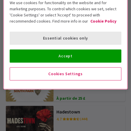
We use cookies for functionality on the website and for
4.8
(14 426)
marketing purposes. To control which cookies we set, select
'Cookie Settings' or select 'Accept' to proceed with
À partir de 43 £
recommended cookies. Find more info in our
Cookie Policy
My Neighbour Totoro
Essential cookies only
4.9
(1 018)
À partir de 19 £
Accept
PRIX EXCLUSIFS POUR LE WEEK-END
ADVANCE PICK
Cookies Settings
The Book of Mormon
4.8
(7 988)
À partir de 25 £
Hadestown
4.7
(444)