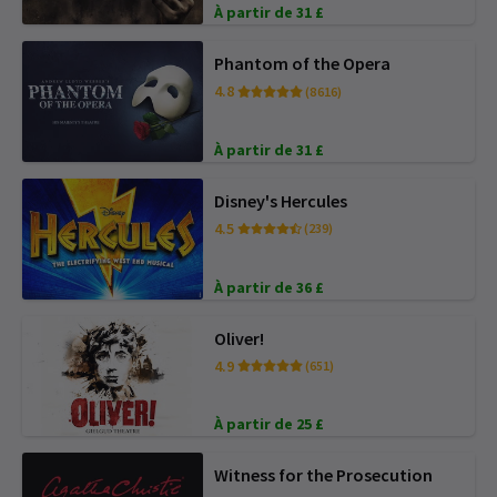
À partir de 31 £
Phantom of the Opera
4.8
(8 616)
À partir de 31 £
Disney's Hercules
4.5
(239)
À partir de 36 £
Oliver!
4.9
(651)
À partir de 25 £
Witness for the Prosecution