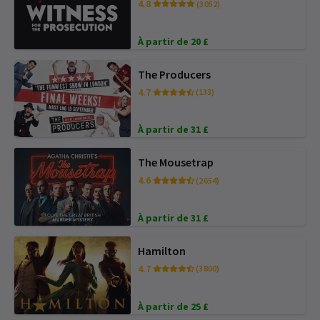
4.8
(3 052)
À partir de 20 £
The Producers
4.7
(133)
À partir de 31 £
The Mousetrap
4.6
(2 654)
À partir de 31 £
Hamilton
4.7
(3 800)
À partir de 25 £