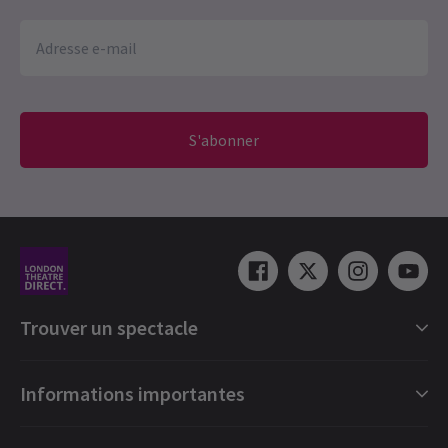
S'abonner
Trouver un spectacle
Catégories de spectacles londoniens
Informations importantes
Londres Comédies musicales
Londres Pièces de théâtre
Cartes cadeaux numérique