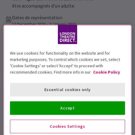
être accompagnés d’un adulte.
Dates de représentation
12 December 2026 – 3 January 2027
Royal Festival Hall, Southbank Centre
Durée: 2hrs
We use cookies for functionality on the website and for
Sans entracte
marketing purposes. To control which cookies we set, select
'Cookie Settings' or select 'Accept' to proceed with
recommended cookies. Find more info in our
Cookie Policy
Infos spectacle
Dates et horaires
Accessibilité
Essential cookies only
Cirque Alice billets pour Londres
Accept
Entrez dans un pays des merveilles magique ce Noël,
alors que
Cirque Alice
transforme le classique de
Cookies Settings
Lewis Carroll en un spectacle éblouissant de