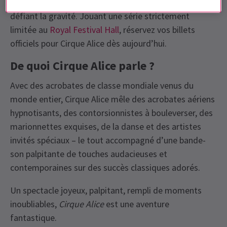
rebondissements à couper le souffle et d’exploits
défiant la gravité. Jouant une série strictement
limitée au
Royal Festival Hall
, réservez vos billets
officiels pour Cirque Alice dès aujourd’hui.
De quoi Cirque Alice parle ?
Avec des acrobates de classe mondiale venus du
monde entier, Cirque Alice mêle des acrobates aériens
hypnotisants, des contorsionnistes à bouleverser, des
marionnettes exquises, de la danse et des artistes
invités spéciaux – le tout accompagné d’une bande-
son palpitante de touches audacieuses et
contemporaines sur des succès classiques adorés.
Un spectacle joyeux, palpitant, rempli de moments
inoubliables,
Cirque Alice
est une aventure
fantastique.