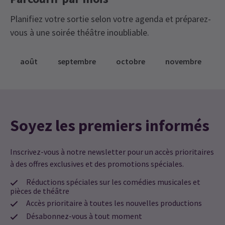
15 DÉCEMBRE 2026
Planifiez votre sortie selon votre agenda et préparez-
MERCREDI
19:30
vous à une soirée théâtre inoubliable.
16 DÉCEMBRE 2026
JEUDI
15:00
17 DÉCEMBRE 2026
août
septembre
octobre
novembre
JEUDI
19:30
17 DÉCEMBRE 2026
Mois des représentations
Soyez les premiers informés
Accédez directement à un mois pour choisir une
représentation
Inscrivez-vous à notre newsletter pour un accès prioritaires
à des offres exclusives et des promotions spéciales.
décembre 2026
janvier 2027
Réductions spéciales sur les comédies musicales et
pièces de théâtre
Accès prioritaire à toutes les nouvelles productions
Désabonnez-vous à tout moment